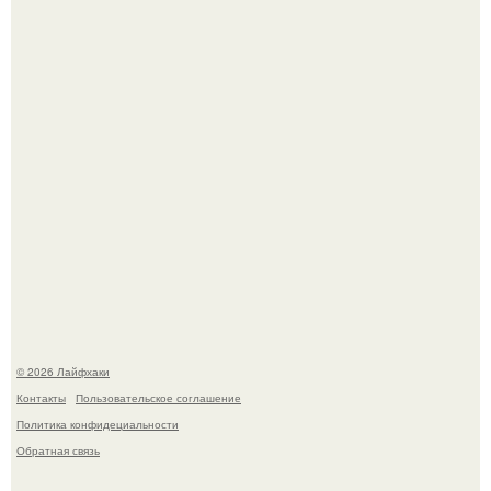
Ботва пожелтела, сосед уже достал вилы, и рука сама
тянется копать картошку.
Чем заболела груша и как ее лечить?
© 2026 Лайфхаки
Контакты
Пользовательское соглашение
Политика конфидециальности
Обратная связь