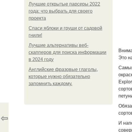
Лучшие открытые парсеры 2022
года: что выбрать для своего
проекта
Спаси яблоки и груши от садовой
гнили!
Лучшие альтернативы веб-
Внима
скапперов для поиска информации
Это н
в 2024 году
Самым
Английские фразовые глаголы,
окрас
которые нужно обязательно
Explo
запомнить каждому.
сорто
петун
Обяза
сортов
⇦
И нап
совер