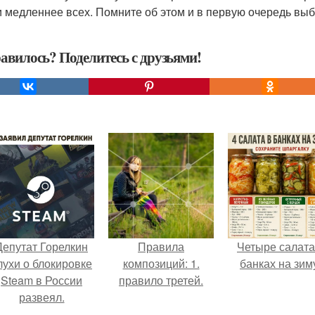
и медленнее всех. Помните об этом и в первую очередь вы
авилось? Поделитесь с друзьями!
Депутат Горелкин
Правила
Четыре салата
лухи о блокировке
композиций: 1.
банках на зим
Steam в России
правило третей.
развеял.