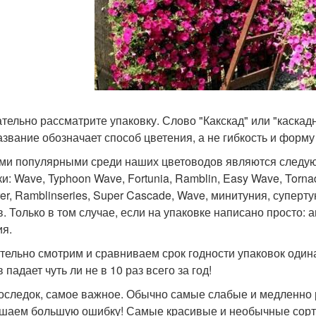
тельно рассматрите упаковку. Слово "Какскад" или "каскад
азвание обозначает способ цветения, а не гибкость и форму
и популярными среди наших цветоводов являются следую
ки: Wave, Typhoon Wave, Fortunia, Ramblin, Easy Wave, Torn
rer, Ramblinseries, Super Cascade, Wave, минитуния, супер
в. Только в том случае, если на упаковке написано просто:
ия.
тельно смотрим и сравниваем срок годности упаковок оди
 падает чуть ли не в 10 раз всего за год!
оследок, самое важное. Обычно самые слабые и медленно
шаем большую ошибку! Самые красивые и необычные сорта 