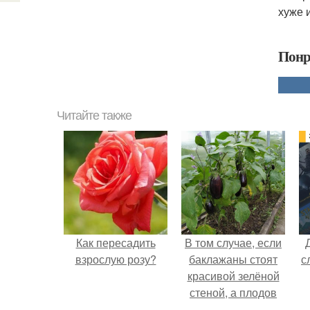
хуже 
Понр
Читайте также
Как пересадить
В том случае, если
взрослую розу?
баклажаны стоят
с
красивой зелёной
стеной, а плодов
почти не видно -