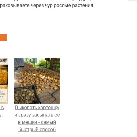
браковываете через чур рослые растения.
 в
Выкопать картошку
у.
и сразу засыпать её
в мешки - самый
быстрый способ
спрятать вместе с