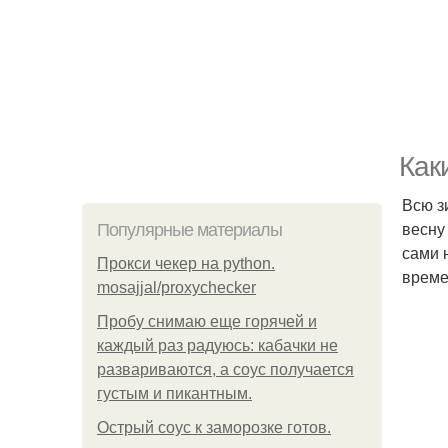
Как
Всю з
весну
Популярные материалы
сами 
Прокси чекер на python.
време
mosajjal/proxychecker
Пробу снимаю еще горячей и
каждый раз радуюсь: кабачки не
развариваются, а соус получается
густым и пикантным.
Острый соус к заморозке готов.