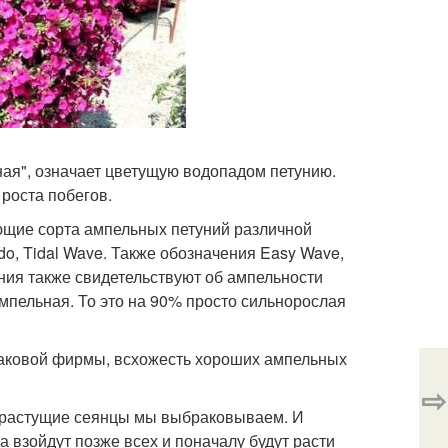
ная", означает цветущую водопадом петунию.
 роста побегов.
щие сорта ампельных петуний различной
ado, Tidal Wave. Также обозначения Easy Wave,
туния также свидетельствуют об ампельности
 ампельная. То это на 90% просто сильнорослая
наковой фирмы, всхожесть хороших ампельных
⇨
 растущие сеянцы мы выбраковываем. И
взойдут позже всех и поначалу будут расти