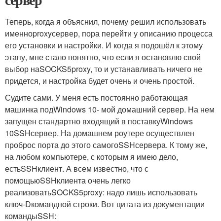
Теперь, когда я объяснил, почему решил использовать
именно
proxy
сервер, пора перейти у описанию процесса
его установки и настройки. И когда я подошёл к этому
этапу, мне стало понятно, что если я остановлю свой
выбор на
SOCKS5
proxy
, то и устанавливать ничего не
придется, и настройка будет очень и очень простой.
Судите сами. У меня есть постоянно работающая
машинка под
Windows 10
- мой домашний сервер. На нем
запущен стандартно входящий в поставку
Windows
10
SSH
сервер. На домашнем роутере осуществлен
проброс порта до этого самого
SSH
сервера. К тому же,
на любом компьютере, с которым я имею дело,
есть
SSH
клиент. А всем известно, что с
помощью
SSH
клиента очень легко
реализовать
SOCKS5
proxy: надо лишь использовать
ключ
-D
командной строки. Вот цитата из документации
команды
SSH
: