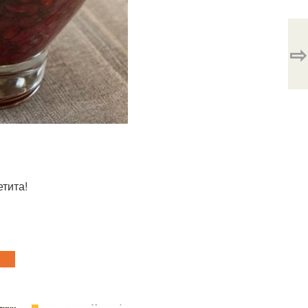
⇨
етита!