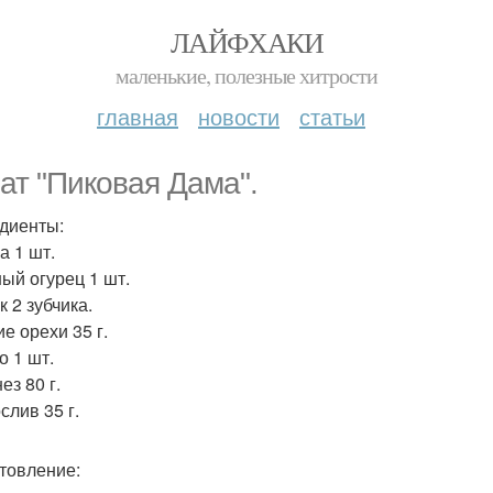
ЛАЙФХАКИ
маленькие, полезные хитрости
главная
новости
статьи
ат "Пиковая Дама".
диенты:
а 1 шт.
ый огурец 1 шт.
 2 зубчика.
е орехи 35 г.
о 1 шт.
ез 80 г.
слив 35 г.
товление: