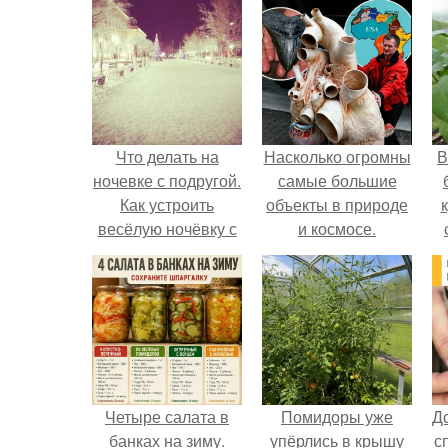
Что делать на
Насколько огромны
В
ночевке с подругой.
самые большие
Как устроить
объекты в природе
весёлую ночёвку с
и космосе.
подружками
Четыре салата в
Помидоры уже
Д
банках на зиму.
упёрлись в крышу
с