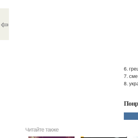
⇦
6. гр
7. см
8. ук
Понр
Читайте также