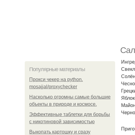
Caл
Ингpe
Свекл
Популярные материалы
Солён
Прокси чекер на python.
Чеснок
mosajjal/proxychecker
Грецки
Насколько огромны самые большие
Яблок
объекты в природе и космосе.
Майон
Чepно
Эффективные таблетки для борьбы
с никотиновой зависимостью
Приго
Выкопать картошку и сразу