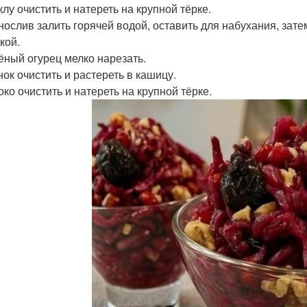
клу очистить и натереть на крупной тёрке.
рнослив залить горячей водой, оставить для набухания, зате
кой.
лёный огурец мелко нарезать.
нок очистить и растереть в кашицу.
око очистить и натереть на крупной тёрке.