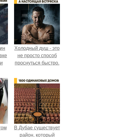
кин
Холодный душ - это
вке
не просто способ
ии
проснуться быстро.
том
В Дубае существует
район, который