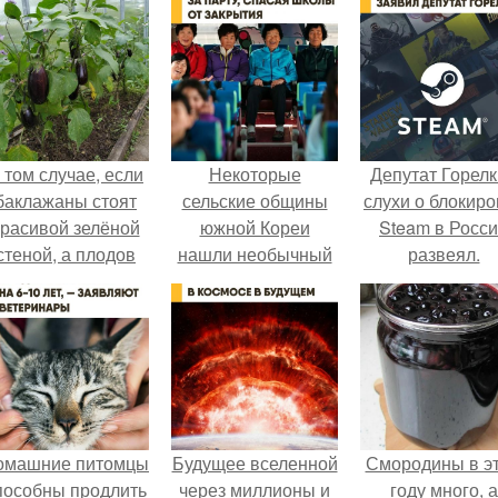
 том случае, если
Некоторые
Депутат Горел
баклажаны стоят
сельские общины
слухи о блокиро
красивой зелёной
южной Кореи
Steam в Росс
стеной, а плодов
нашли необычный
развеял.
почти не видно -
способ сохранить
радоваться тут
маленькие школы,
нечему.
несмотря на
снижение
рождаемости.
омашние питомцы
Будущее вселенной
Смородины в э
пособны продлить
через миллионы и
году много, а