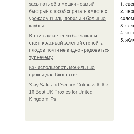
1. све
засыпать её в мешки - самый
2. че
быстрый способ спрятать вместе с
солом
урожаем гниль, порезы и больные
3. со
клубни.
4. чес
В том случае, если баклажаны
5. ябл
стоят красивой зелёной стеной, а
плодов почти не видно - радоваться
тут нечему.
Как использовать мобильные
прокси для Вконтакте
Stay Safe and Secure Online with the
16 Best UK Proxies for United
Kingdom IPs