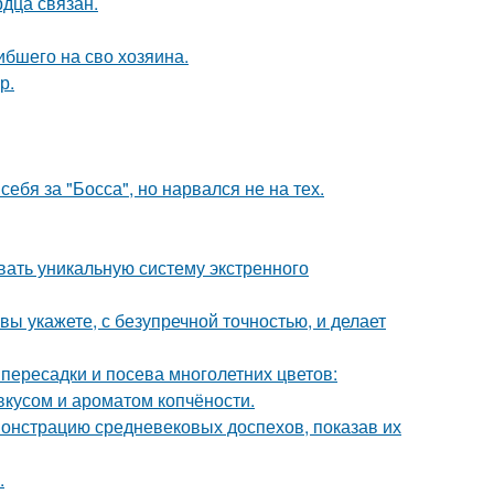
дца связан.
ибшего на сво хозяина.
р.
ебя за "Босса", но нарвался не на тех.
вать уникальную систему экстренного
вы укажете, с безупречной точностью, и делает
пересадки и посева многолетних цветов:
вкусом и ароматом копчёности.
монстрацию средневековых доспехов, показав их
.