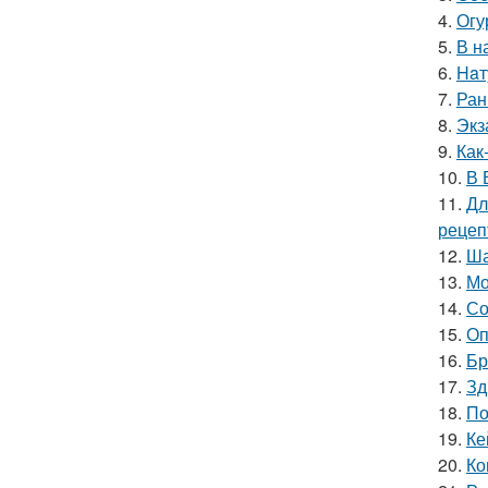
4.
Огу
5.
В н
6.
Haт
7.
Ран
8.
Экз
9.
Как
10.
В 
11.
Дл
рецеп
12.
Ша
13.
Мо
14.
Со
15.
Оп
16.
Бр
17.
Зд
18.
По
19.
Ке
20.
Ко