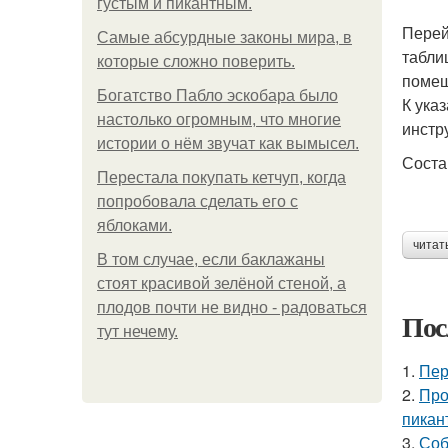
густым и пикантным.
Перей
Самые абсурдные законы мира, в
табли
которые сложно поверить.
помещ
Богатство Пабло эскобара было
К ука
настолько огромным, что многие
инстр
истории о нём звучат как вымысел.
Соста
Перестала покупать кетчуп, когда
попробовала сделать его с
яблоками.
читат
В том случае, если баклажаны
стоят красивой зелёной стеной, а
плодов почти не видно - радоваться
Пос
тут нечему.
1.
Пер
2.
Про
пикан
3.
Соб