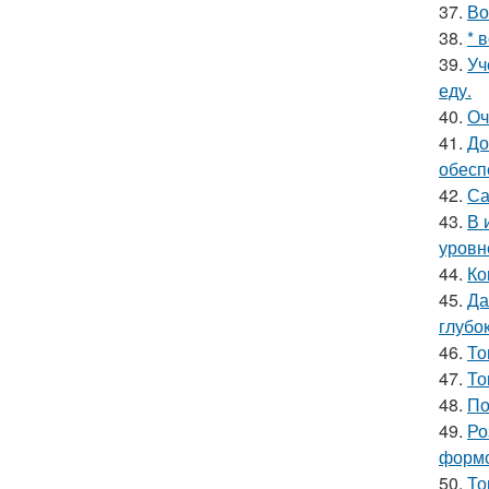
37.
Во
38.
* 
39.
Уч
еду.
40.
Оч
41.
До
обесп
42.
Са
43.
В 
уровн
44.
Ко
45.
Да
глубо
46.
То
47.
То
48.
По
49.
Ро
формо
50.
То