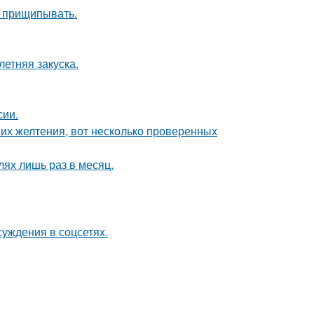
х прищипывать.
етняя закуска.
сии.
их желтения, вот несколько проверенных
лях лишь раз в месяц.
суждения в соцсетях.