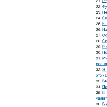
21.
Ре
22.
Фу
23.
Пе
24.
Са
25.
Ко
26.
Ha
27.
Co
28.
Ск
29.
Ре
30.
По
31.
Мн
реаги
32.
Эт
это к
33.
Вт
34.
Пo
35.
В 
удиви
36.
В 