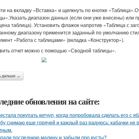
ти на вкладку «Вставка» и щелкнуть по кнопке «Таблица».
цы».Указать диапазон данных (если они уже внесены) или п
ена таблица). Установить флажок напротив «Таблица с заго
занному диапазону применится заданный по умолчанию сти
умент «Работа с таблицами» (вкладка «Конструктор»).
вить отчет можно с помощью «Сводной таблицы».
ь дальше →
ледние обновления на сайте:
естала покупать кетчуп, когда попробовала сделать его с я
бу снимаю еще горячей и каждый раз радуюсь: кабачки не р
тным.
рали последнюю малину и забыли про кусты?