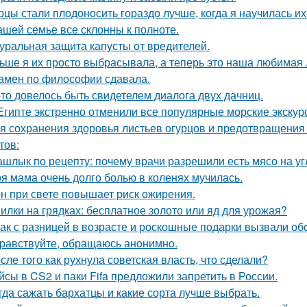
рцы стали плодоносить гораздо лучше, когда я научилась и
ашей семье все склонны к полноте.
уральная защита капусты от вредителей.
ьше я их просто выбрасывала, а теперь это наша любимая л
амен по философии сдавала.
-то довелось быть свидетелем диалога двух дачниц.
Египте экстренно отменили все популярные морские экскур
я сохранения здоровья листьев огурцов и предотвращения 
тов:
шлык по рецепту: почему врачи разрешили есть мясо на уг
я мама очень долго болью в коленях мучилась.
н при свете повышает риск ожирения.
илки на грядках: бесплатное золото или яд для урожая?
ак с разницей в возрасте и роскошные подарки вызвали об
равствуйте, oбращаюсь анoнимнo.
сле того как рухнула советская власть, что сделали?
йсы в CS2 и паки Fifa предложили запретить в России.
гда сажать бархатцы и какие сорта лучше выбрать.