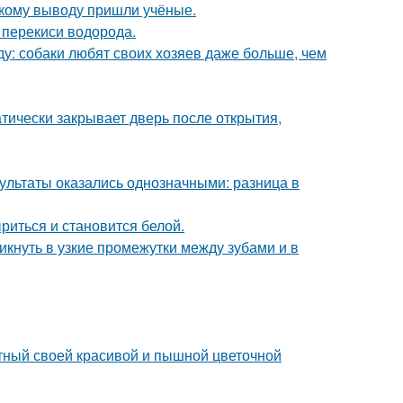
акому выводу пришли учёные.
 перекиси водорода.
у: собаки любят своих хозяев даже больше, чем
атически закрывает дверь после открытия,
зультаты оказались однозначными: разница в
риться и становится белой.
кнуть в узкие промежутки между зубами и в
стный своей красивой и пышной цветочной