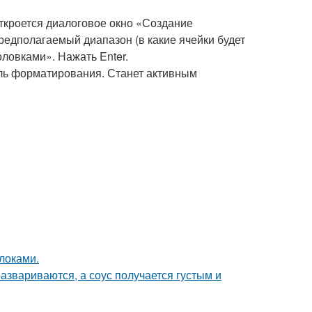
Откроется диалоговое окно «Создание
редполагаемый диапазон (в какие ячейки будет
ловками». Нажать Enter.
ль форматирования. Станет активным
блоками.
азвариваются, а соус получается густым и