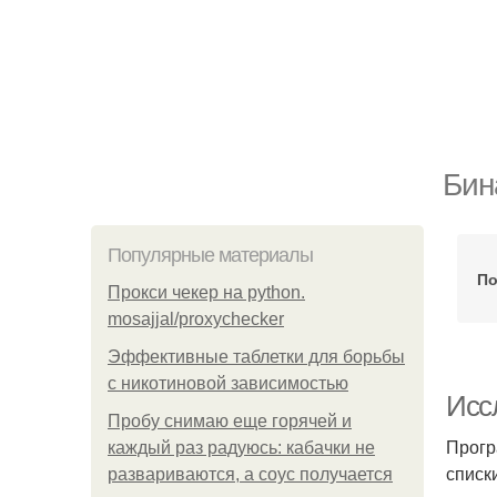
Бин
Популярные материалы
По
Прокси чекер на python.
mosajjal/proxychecker
Эффективные таблетки для борьбы
с никотиновой зависимостью
Исс
Пробу снимаю еще горячей и
Прогр
каждый раз радуюсь: кабачки не
списк
развариваются, а соус получается