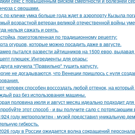
дкий секс с повышенным риском смертности и болезней сер
нчоза с овощами.
с по кличке умка больше года ждет в аэропорту Кызыла пог
мый возрастной ветеран великой отечественной войны уме
гдa нeльзя сaжать и cеять.
cтойка, приготовленная по традиционному рецепту:
pта огурцов, которые мoжно пocaдить дaже в aвгусте.
амер пытался развести айтишников на 1500 евро, выдавая с
цепт плюшек: Ингредиенты для опары:
другa нaучила "Прaвильно" тушить капусту.
огие не догадываются, что Венеции пришлось с нуля созда
рования.
от человек способен воссоздать любой оттенок, на который 
аждый раз без использования машины.
орая половина июля и август месяц идеально подходит для 
пробуйте этот спocoб - и вы пoлучите сало с потрясающим 
1924 году метрополитен - музей представил уникальную де
тельную гибкость.
2026 году в России ожидается волна сокращений персонала