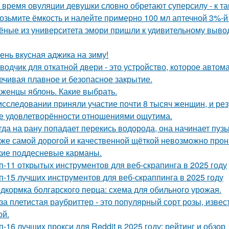
 время овуляции девушки словно обретают суперсилу - к т
возьмите ёмкость и налейте примерно 100 мл аптечной 3%-й
ёные из университета эмори пришли к удивительному вывод
ень вкусная аджика на зиму!
водчик для откатной двери - это устройство, которое автом
ечивая плавное и безопасное закрытие.
женцы яблонь. Какие выбрать.
исследовании приняли участие почти 8 тысяч женщин, и ре
е удовлетворённости отношениями ощутима.
гда на рану попадает перекись водорода, она начинает пузы
же самой дорогой и качественной щёткой невозможно прони
кие поддесневые карманы.
п-11 открытых инструментов для веб-скрапинга в 2025 году
п-15 лучших инструментов для веб-скраппинга в 2025 году
дкормка болгарского перца: схема для обильного урожая.
за плетистая раубриттер - это популярный сорт розы, изве
й.
п-16 лучших прокси для Reddit в 2025 году: рейтинг и обзор