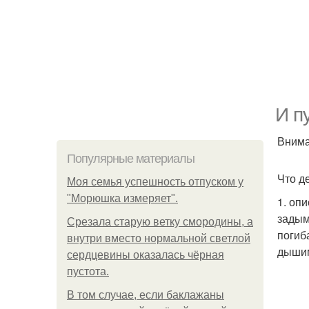
И п
Внима
Популярные материалы
Что д
Моя семья успешность отпуском у
"Морюшка измеряет".
1. оп
задым
Срезала старую ветку смородины, а
погиб
внутри вместо нормальной светлой
дышим
сердцевины оказалась чёрная
пустота.
В том случае, если баклажаны