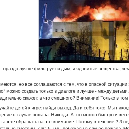
а гораздо лучше фильтрует и дым, и ядовитые вещества, чем
смеются, но все соглашаются с тем, что в опасной ситуации 
о" можно создать только в диалоге и лучше - между детьми.
бедительно скажет: а что смешного? Внимание! Только в том 
иучайте детей к игре: найди выход. Да и себя тоже. Мы нико
ение в случае пожара. Никогда. А это можно быстро и весе
станете обращать на это внимание. Потому в течение 2-3 н
тально смотрим, куда бы мы побежали в случае пожара. Мо