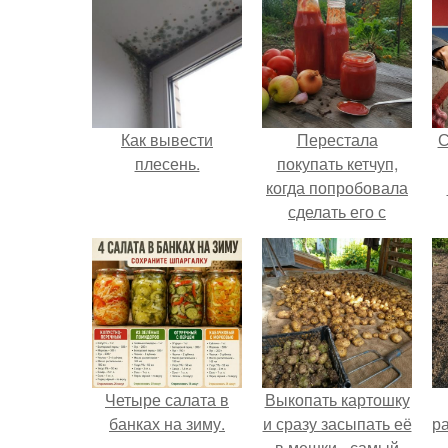
Как вывести
Перестала
С
плесень.
покупать кетчуп,
когда попробовала
сделать его с
яблоками.
Четыре салата в
Выкопать картошку
банках на зиму.
и сразу засыпать её
р
в мешки - самый