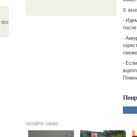
3. вы
⇦
- Иде
после
- Акк
скрес
сможе
- Есл
вцепл
Помни
Понр
Читайте также