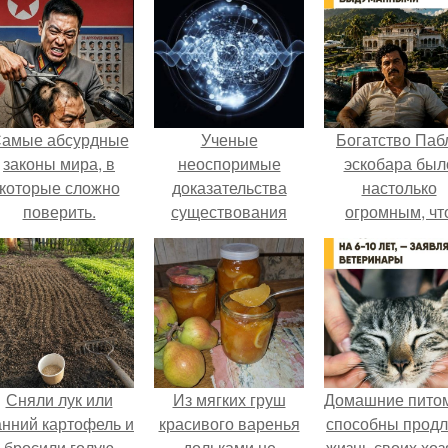
амые абсурдные
Ученые
Богатство Паб
законы мира, в
неоспоримые
эскобара был
которые сложно
доказательства
настолько
поверить.
существования
огромным, чт
явления нашли.
многие истории
нём звучат ка
вымысел.
Сняли лук или
Из мягких груш
Домашние пито
анний картофель и
красивого варенья
способны продл
бросили голую
дольками не
жизнь своих хоз