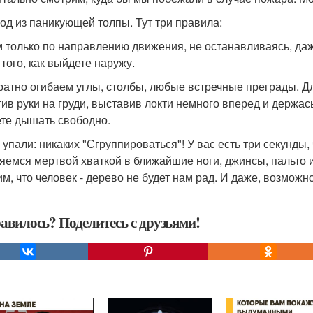
ход из паникующей толпы. Тут три правила:
м только по направлению движения, не останавливаясь, даж
 того, как выйдете наружу.
уратно огибаем углы, столбы, любые встречные преграды. Дл
тив руки на груди, выставив локти немного вперед и держась
те дышать свободно.
и упали: никаких "Сгруппироваться"! У вас есть три секунды,
яемся мертвой хваткой в ближайшие ноги, джинсы, пальто и
м, что человек - дерево не будет нам рад. И даже, возможно,
авилось? Поделитесь с друзьями!