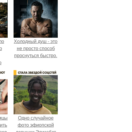
ло
Холодный душ - это
о
не просто способ
проснуться быстро.
о
 о
к
мцы
Одно случайное
ить
фото эфиопской
яев
девушки Элизабет