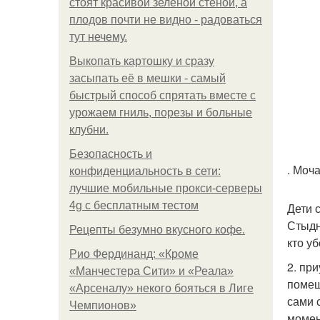
стоят красивой зелёной стеной, а
плодов почти не видно - радоваться
тут нечему.
Выкопать картошку и сразу
засыпать её в мешки - самый
быстрый способ спрятать вместе с
урожаем гниль, порезы и больные
клубни.
Безопасность и
. Моч
конфиденциальность в сети:
лучшие мобильные прокси-серверы
4g с бесплатным тестом
Дети 
Стыдн
Рецепты безумно вкусного кофе.
кто у
Рио Фердинанд: «Кроме
2. пр
«Манчестера Сити» и «Реала»
помещ
«Арсеналу» некого бояться в Лиге
сами 
Чемпионов»
момен