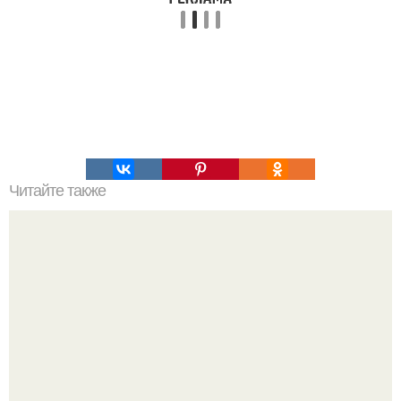
Читайте также
Командная строка интересное. Командная строка cmd,
почувствуй себя хакером.