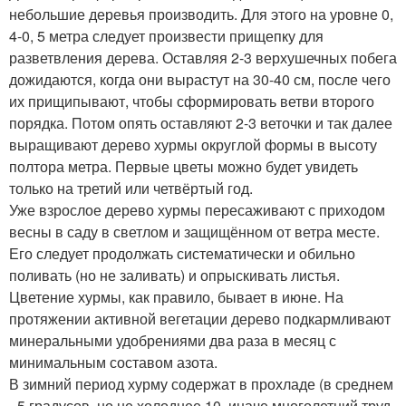
небольшие деревья производить. Для этого на уровне 0,
4-0, 5 метра следует произвести прищепку для
разветвления дерева. Оставляя 2-3 верхушечных побега
дожидаются, когда они вырастут на 30-40 см, после чего
их прищипывают, чтобы сформировать ветви второго
порядка. Потом опять оставляют 2-3 веточки и так далее
выращивают дерево хурмы округлой формы в высоту
полтора метра. Первые цветы можно будет увидеть
только на третий или четвёртый год.
Уже взрослое дерево хурмы пересаживают с приходом
весны в саду в светлом и защищённом от ветра месте.
Его следует продолжать систематически и обильно
поливать (но не заливать) и опрыскивать листья.
Цветение хурмы, как правило, бывает в июне. На
протяжении активной вегетации дерево подкармливают
минеральными удобрениями два раза в месяц с
минимальным составом азота.
В зимний период хурму содержат в прохладе (в среднем
- 5 градусов, но не холоднее 10, иначе многолетний труд