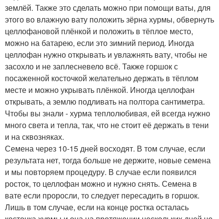
землёй. Также это сделать можно при помощи ваты, для
этого во влажную вату положить зёрна хурмы, обвернуть
целлофановой плёнкой и положить в тёплое место,
можно на батарею, если это зимний период. Иногда
целлофан нужно открывать и увлажнять вату, чтобы не
засохло и не заплесневело всё. Также горшок с
посаженной косточкой желательно держать в тёплом
месте и можно укрывать плёнкой. Иногда целлофан
открывать, а землю подливать на полтора сантиметра.
Чтобы вы знали - хурма теплолюбивая, ей всегда нужно
много света и тепла, так, что не стоит её держать в тени
и на сквозняках.
Семена через 10-15 дней восходят. В том случае, если
результата нет, тогда больше не держите, новые семена
и мы повторяем процедуру. В случае если появился
росток, то целлофан можно и нужно снять. Семена в
вате если проросли, то следует пересадить в горшок.
Лишь в том случае, если на конце ростка осталась
косточка хурмы и она на протяжении нескольких дней не