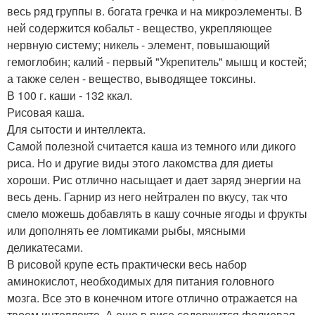
весь ряд группы в. богата гречка и на микроэлементы. В
ней содержится кобальт - вещество, укрепляющее
нервную систему; никель - элемент, повышающий
гемоглобин; калий - первый "Укрепитель" мышц и костей;
а также селен - вещество, выводящее токсины.
В 100 г. каши - 132 ккал.
Рисовая каша.
Для сытости и интеллекта.
Самой полезной считается каша из темного или дикого
риса. Но и другие виды этого лакомства для диеты
хороши. Рис отлично насыщает и дает заряд энергии на
весь день. Гарнир из него нейтрален по вкусу, так что
смело можешь добавлять в кашу сочные ягоды и фрукты
или дополнять ее ломтиками рыбы, мясными
деликатесами.
В рисовой крупе есть практически весь набор
аминокислот, необходимых для питания головного
мозга. Все это в конечном итоге отлично отражается на
твоем интеллекте. А еще в рисе содержится фолиевая