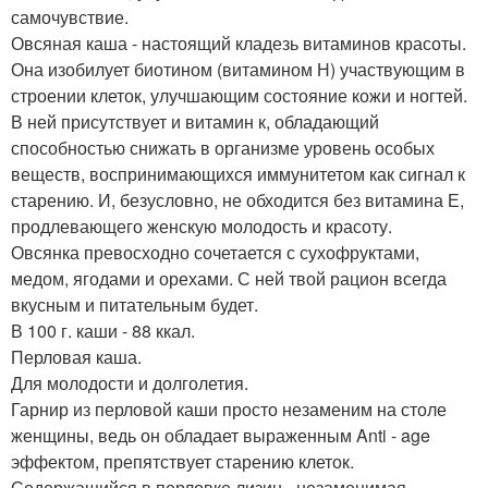
самочувствие.
Овсяная каша - настоящий кладезь витаминов красоты.
Она изобилует биотином (витамином Н) участвующим в
строении клеток, улучшающим состояние кожи и ногтей.
В ней присутствует и витамин к, обладающий
способностью снижать в организме уровень особых
веществ, воспринимающихся иммунитетом как сигнал к
старению. И, безусловно, не обходится без витамина Е,
продлевающего женскую молодость и красоту.
Овсянка превосходно сочетается с сухофруктами,
медом, ягодами и орехами. С ней твой рацион всегда
вкусным и питательным будет.
В 100 г. каши - 88 ккал.
Перловая каша.
Для молодости и долголетия.
Гарнир из перловой каши просто незаменим на столе
женщины, ведь он обладает выраженным Anti - age
эффектом, препятствует старению клеток.
Содержащийся в перловке лизин - незаменимая