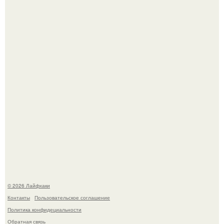
Ботва пожелтела, сосед уже достал вилы, и рука сама
тянется копать картошку.
Автоваз крупнейшее обновление Lada Niva Legend за
всю историю представил.
© 2026 Лайфхаки
Контакты
Пользовательское соглашение
Политика конфидециальности
Обратная связь