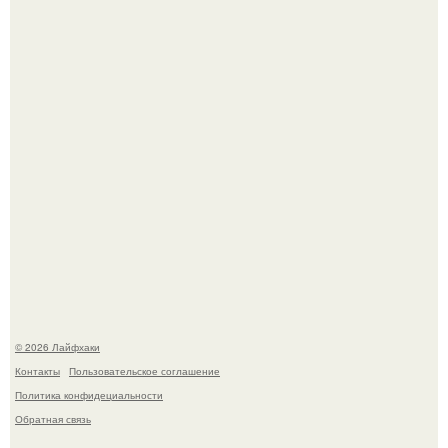
Депутат Горелкин слухи о блокировке Steam в России
развеял.
Четыре салата в банках на зиму.
© 2026 Лайфхаки
Контакты
Пользовательское соглашение
Политика конфидециальности
Обратная связь