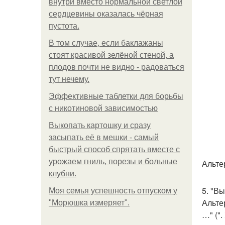
внутри вместо нормальной светлой
сердцевины оказалась чёрная
пустота.
В том случае, если баклажаны
стоят красивой зелёной стеной, а
плодов почти не видно - радоваться
тут нечему.
Эффективные таблетки для борьбы
с никотиновой зависимостью
Выкопать картошку и сразу
засыпать её в мешки - самый
быстрый способ спрятать вместе с
урожаем гниль, порезы и больные
Альте
клубни.
5. "В
Моя семья успешность отпуском у
Альте
"Морюшка измеряет".
…" ("