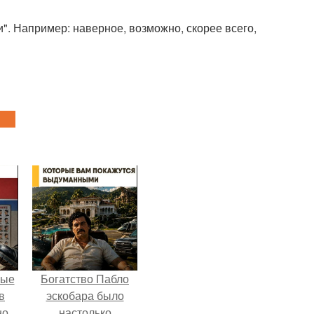
". Например: наверное, возможно, скорее всего,
ные
Богатство Пабло
в
эскобара было
но
настолько