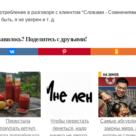
отребление в разговоре с клиентом "Словами - Сомнениями
быть, я не уверен и т. д.
авилось? Поделитесь с друзьями!
Перестала
Чтобы перестать
Самые абсурд
покупать кетчуп,
лениться, надо
законы мира, 
огда попробовала
ничего не делать.
которые слож