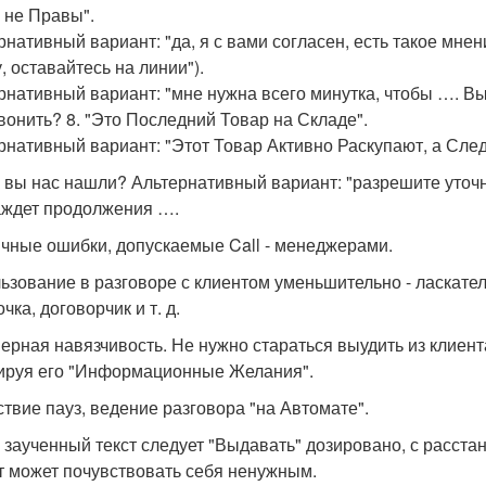
ы не Правы".
рнативный вариант: "да, я с вами согласен, есть такое мнен
, оставайтесь на линии").
рнативный вариант: "мне нужна всего минутка, чтобы …. В
вонить? 8. "Это Последний Товар на Складе".
рнативный вариант: "Этот Товар Активно Раскупают, а Сл
ак вы нас нашли? Альтернативный вариант: "разрешите уточни
аждет продолжения ….
ичные ошибки, допускаемые Call - менеджерами.
ьзование в разговоре с клиентом уменьшительно - ласкател
чка, договорчик и т. д.
ерная навязчивость. Не нужно стараться выудить из клиен
ируя его "Информационные Желания".
ствие пауз, ведение разговора "на Автомате".
 заученный текст следует "Выдавать" дозировано, с расст
т может почувствовать себя ненужным.