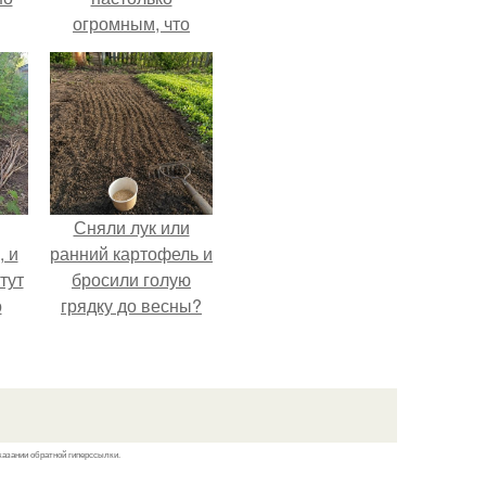
огромным, что
многие истории о
нём звучат как
вымысел.
Сняли лук или
, и
ранний картофель и
тут
бросили голую
о
грядку до весны?
та.
казании обратной гиперссылки.