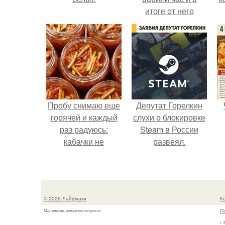
итоге от него
остались одни
бесформенные
тряпочки.
Пробу снимаю еще
Депутат Горелкин
горячей и каждый
слухи о блокировке
раз радуюсь:
Steam в России
кабачки не
развеял.
развариваются, а
соус получается
густым и
пикантным.
© 2026 Лайфхаки
К
П
Маленькие, полезные хитрости
г.