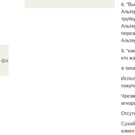
6. "В
Альте
трубку
Альте
перез
Альте
9. "к
⇦
кто ж
4 тип
Испол
покупо
Чрезм
игнор
Отсут
Сухой
клиен