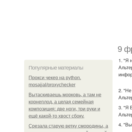
9 ф
1. "Я 
Альте
Популярные материалы
инфор
Прокси чекер на python.
mosajjal/proxychecker
2. "Н
Вытаскиваешь морковь, а там не
Альте
корнеплод, а целая семейная
3. "Я 
композиция: две ноги, три руки и
Альте
ещё какой-то хвост сбоку.
4. "В
Срезала старую ветку смородины, а