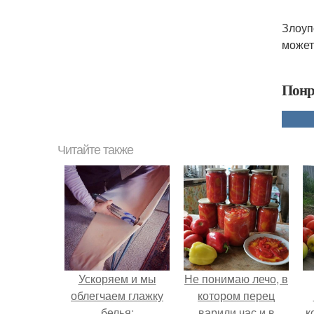
Злоуп
может 
Понр
Читайте также
Ускоряем и мы
Не понимаю лечо, в
облегчаем глажку
котором перец
белья:
варили час и в
к