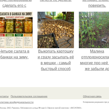
сделать его с
поверить.
яблоками.
Четыре салата в
Выкопать картошку
Малина
банках на зиму.
и сразу засыпать её
отплодоносила
в мешки - самый
многие про неё 
быстрый способ
же забыли д
спрятать вместе с
следующего ле
урожаем гниль,
порезы и больные
клубни.
онтакты
Пользовательское соглашение
Обратная связь
олитика конфидециальности
Копирование разрешено при у
 Москва, ЗАО, Раменки, Лобачевского улица 98 корп.3, Офисно-жилой комплекс «АКСИОМА»,