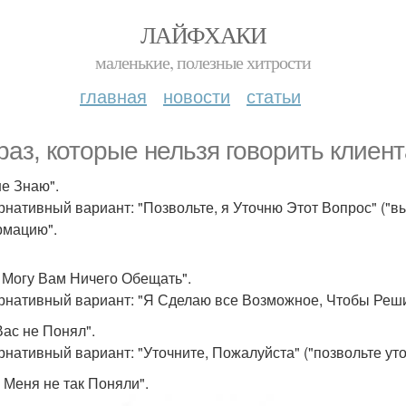
ЛАЙФХАКИ
маленькие, полезные хитрости
главная
новости
статьи
раз, которые нельзя говорить клиен
не Знаю".
рнативный вариант: "Позвольте, я Уточню Этот Вопрос" ("в
мацию".
е Могу Вам Ничего Обещать".
рнативный вариант: "Я Сделаю все Возможное, Чтобы Реш
Вас не Понял".
рнативный вариант: "Уточните, Пожалуйста" ("позвольте уто
ы Меня не так Поняли".