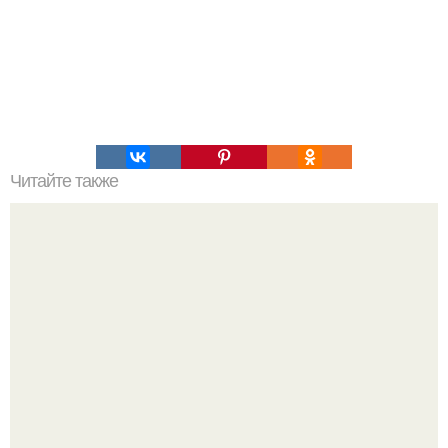
Читайте также
Удивительный концепт яхты, которая сможет парить над
волнами.