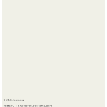
Малина отплодоносила, и многие про неё тут же забыли
до следующего лета.
Домашние питомцы способны продлить жизнь своих
хозяев на 6-10 лет.
© 2026 Лайфхаки
Контакты
Пользовательское соглашение