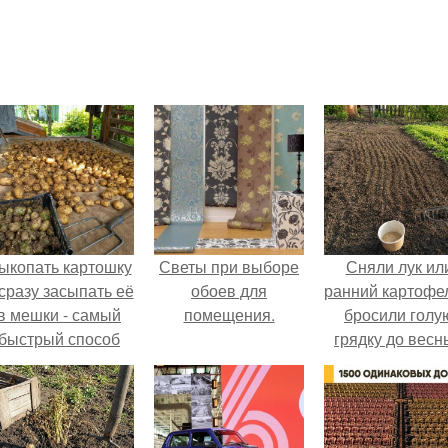
ыкопать картошку
Светы при выборе
Сняли лук ил
 сразу засыпать её
обоев для
ранний картофе
в мешки - самый
помещения.
бросили голу
быстрый способ
грядку до весн
прятать вместе с
урожаем гниль,
орезы и больные
клубни.