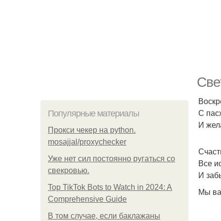
Све
Воскр
С пас
Популярные материалы
И жел
Прокси чекер на python.
mosajjal/proxychecker
Счаст
Уже нет сил постоянно ругаться со
Все и
свекровью.
И забы
Top TikTok Bots to Watch in 2024: A
Мы ва
Comprehensive Guide
В том случае, если баклажаны