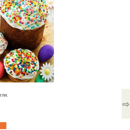
гли.
⇨