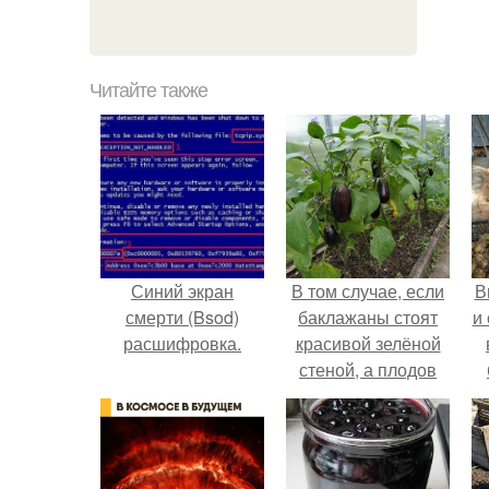
Читайте также
Синий экран
В том случае, если
В
смерти (Bsod)
баклажаны стоят
и
расшифровка.
красивой зелёной
стеной, а плодов
почти не видно -
с
радоваться тут
нечему.
п