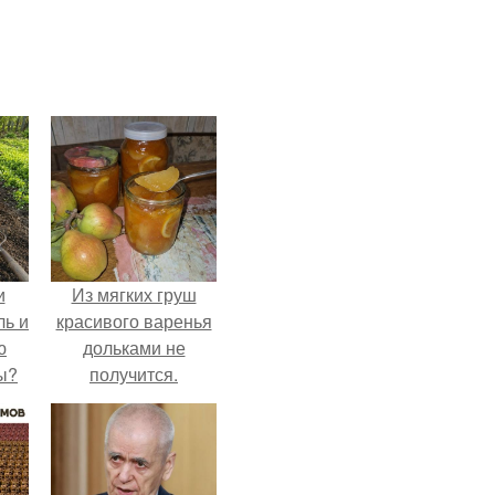
и
Из мягких груш
ль и
красивого варенья
ю
дольками не
ы?
получится.