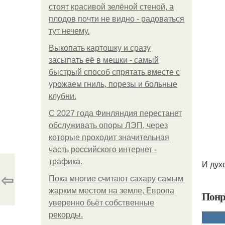
стоят красивой зелёной стеной, а
плодов почти не видно - радоваться
тут нечему.
Выкопать картошку и сразу
засыпать её в мешки - самый
быстрый способ спрятать вместе с
урожаем гниль, порезы и больные
клубни.
С 2027 года Финляндия перестанет
обслуживать опоры ЛЭП, через
которые проходит значительная
часть российского интернет -
трафика.
И дух
⇦
Пока многие считают сахару самым
жарким местом на земле, Европа
Понр
уверенно бьёт собственные
рекорды.