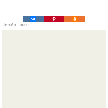
Читайте также
Ускоряем и мы облегчаем глажку белья: