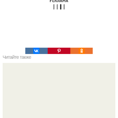
Читайте также
Ускоряем и мы облегчаем глажку белья: