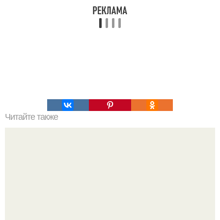
Читайте также
Вкусные закусочные оладьи с ветчиной и сыром.