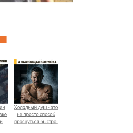
кин
Холодный душ - это
вке
не просто способ
ии
проснуться быстро.