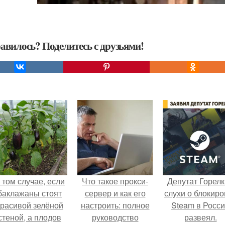
авилось? Поделитесь с друзьями!
 том случае, если
Что такое прокси-
Депутат Горел
баклажаны стоят
сервер и как его
слухи о блокиро
красивой зелёной
настроить: полное
Steam в Росс
стеной, а плодов
руководство
развеял.