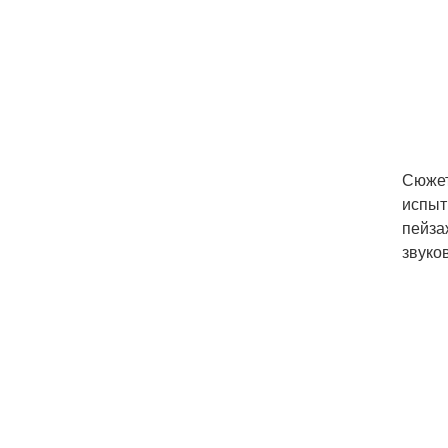
Сюжет
испыт
пейза
звуко