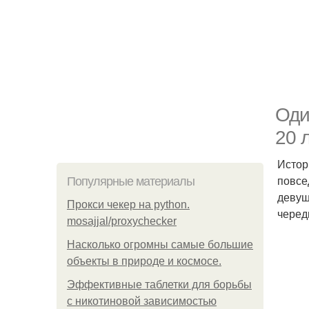
Оди
20 л
Истор
повсе
Популярные материалы
девуш
Прокси чекер на python.
черед
mosajjal/proxychecker
Насколько огромны самые большие
объекты в природе и космосе.
Эффективные таблетки для борьбы
с никотиновой зависимостью