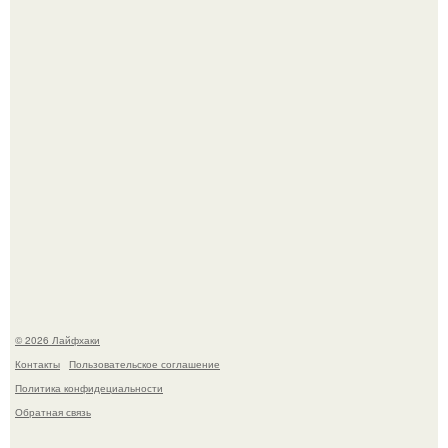
Домашние питомцы способны продлить жизнь своих
хозяев на 6-10 лет.
Смородины в этом году много, а обычное жидкое
варенье у нас как-то не очень едят.
© 2026 Лайфхаки
Контакты
Пользовательское соглашение
Политика конфидециальности
Обратная связь