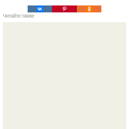
Читайте также
Что делать на ночевке с подругой. Как устроить весёлую
ночёвку с подружками