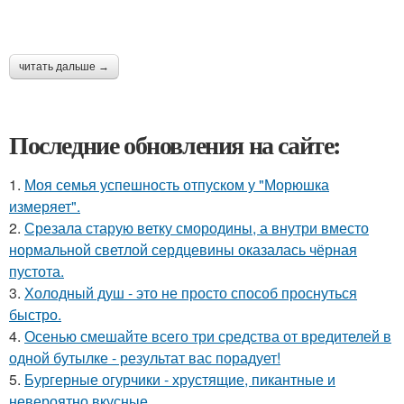
читать дальше →
Последние обновления на сайте:
1.
Моя семья успешность отпуском у "Морюшка
измеряет".
2.
Срезала старую ветку смородины, а внутри вместо
нормальной светлой сердцевины оказалась чёрная
пустота.
3.
Холодный душ - это не просто способ проснуться
быстро.
4.
Осенью смешайте всего три средства от вредителей в
одной бутылке - результат вас порадует!
5.
Бургерные огурчики - хрустящие, пикантные и
невероятно вкусные.