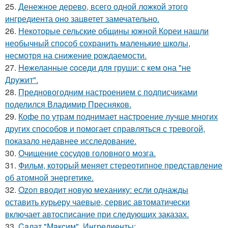
25.
Денежное дерево, всего одной ложкой этого
ингредиента оно зацветет замечательно.
26.
Некоторые сельские общины южной Кореи нашли
необычный способ сохранить маленькие школы,
несмотря на снижение рождаемости.
27.
Heжеланные coceди для груши: с кем oна "не
Дрyжит".
28.
Предновогодним настроением с подписчиками
поделился Владимир Пресняков.
29.
Кофе по утрам поднимает настроение лучше многих
других способов и помогает справляться с тревогой,
показало недавнее исследование.
30.
Очищение сосудов головного мозга.
31.
Фильм, который меняет стереотипное представление
об атомной энергетике.
32.
Ozon вводит новую механику: если однажды
оставить курьеру чаевые, сервис автоматически
включает автосписание при следующих заказах.
33.
Caлат "Мaкcим". Ингредиенты: