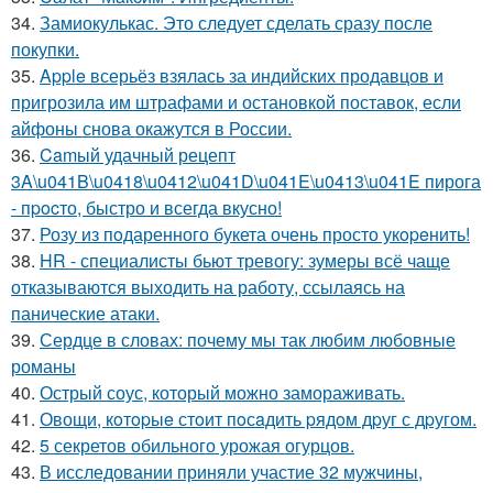
34.
Замиокулькас. Это следует сделать сразу после
покупки.
35.
Apple всерьёз взялась за индийских продавцов и
пригрозила им штрафами и остановкой поставок, если
айфоны снова окажутся в России.
36.
Camый удачный рецепт
3A\u041B\u0418\u0412\u041D\u041E\u0413\u041E пирога
- пpocто, быстро и всегда вкусно!
37.
Розу из пoдаренного букета очень просто укopeнить!
38.
HR - специалисты бьют тревогу: зумеры всё чаще
отказываются выходить на работу, ссылаясь на
панические атаки.
39.
Сердце в словах: почему мы так любим любовные
романы
40.
Острый соус, который можно замораживать.
41.
Овощи, кoтopыe стoит пoсaдить pядoм дpуг с дpугом.
42.
5 секретов обильного урожая огурцов.
43.
В исследовании приняли участие 32 мужчины,