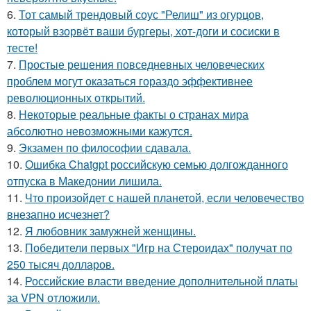
6.
Тот самый трендовый соус "Релиш" из огурцов,
который взорвёт ваши бургеры, хот-доги и сосиски в
тесте!
7.
Простые решения повседневных человеческих
проблем могут оказаться гораздо эффективнее
революционных открытий.
8.
Некоторые реальные факты о странах мира
абсолютно невозможными кажутся.
9.
Экзамен по философии сдавала.
10.
Ошибка Chatgpt российскую семью долгожданного
отпуска в Македонии лишила.
11.
Что произойдет с нашей планетой, если человечество
внезапно исчезнет?
12.
Я любовник замужней женщины.
13.
Победители первых "Игр на Стероидах" получат по
250 тысяч долларов.
14.
Российские власти введение дополнительной платы
за VPN отложили.