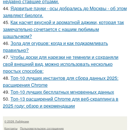
недавно ставшие отцами.
44.
Ядовитые пауки - осы добрались до Москвы - об этом
заявляют биологи.
45.
Как насчет вкусной и ароматной аджики, которая так
замечательно сочетается с нашим любимым
шашлычком?
46.
Зола для огурцов: когда и как подкармливать
правильно?
47.
Чтобы доски для нарезки не темнели и сохраняли
свой внешний вид, можно использовать несколько
простых способов:
48.
Топ-10 лучших инстантов для сбора данных 2025:
расширения Chrome
49.
Топ-10 лучших бесплатных мгновенных данных
50.
Топ-13 расширений Chrome для веб-скраппинга в
2025 году: обзор и рекомендации
© 2026 Лайфхаки
Контакты
Пользовательское соглашение