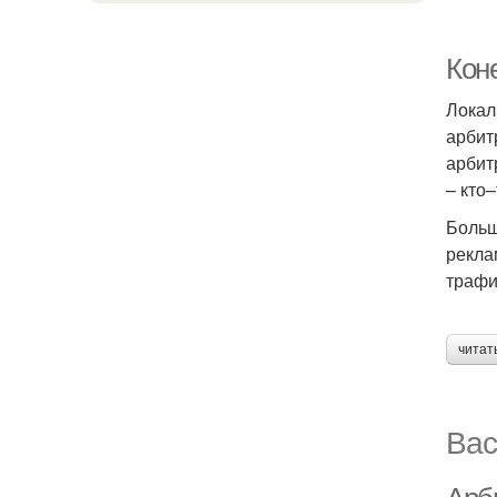
Кон
Локал
арбит
арбит
– кто
Больш
рекла
трафи
читат
Вас