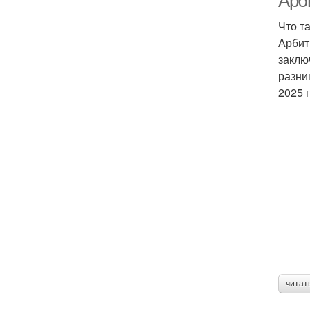
Арби
Что т
Арбит
заклю
разни
2025 
читат