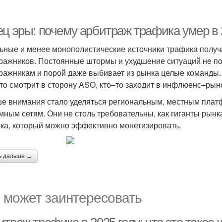
ец эры: почему арбитраж трафика умер в
ьные и менее монополистические источники трафика получ
ражников. Постоянные штормы и ухудшение ситуаций не по
ражникам и порой даже выбивает из рынка целые команды. 
–то смотрит в сторону ASO, кто–то заходит в инфлюенс–рыно
е внимания стало уделяться региональным, местным плат
мным сетям. Они не столь требовательны, как гиганты рынк
ка, который можно эффективно монетизировать.
ь дальше →
 может заинтересовать