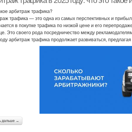
траж трафика в 2025 году: что это такое 
акое арбитраж трафика?
раж трафика — это одна из самых перспективных и прибыль
чается в покупке трафика по низкой цене и его перепродаж
це. Это своего рода посредничество между рекламодателям
году арбитраж трафика продолжает развиваться, предлагая
ь дальше →