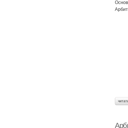
Основ
Арбит
читат
Арб