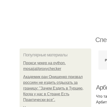
Спе
Популярные материалы
Р
Прокси чекер на python.
mosajjal/proxychecker
Академик ран Онищенко призвал
россиян не ездить отдыхать за
Арби
границу: "Зачем Ездить в Турцию,
Когда у нас в Стране Есть
Что т
Практически все".
Арбит