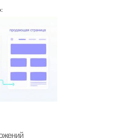
х:
ложений