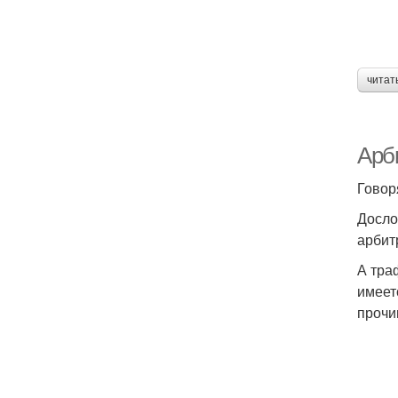
читат
Арб
Говор
Досло
арбит
А тра
имеет
прочи