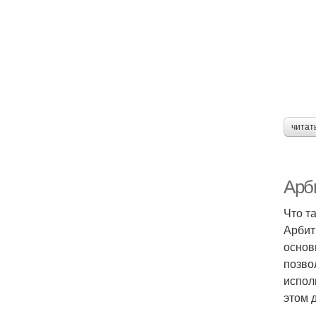
читат
Арби
Что т
Арбит
основ
позво
испол
этом 