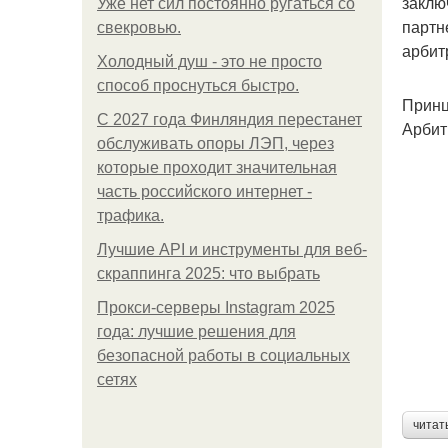
заклю
Уже нет сил постоянно ругаться со
партн
свекровью.
арбитр
Холодный душ - это не просто
способ проснуться быстро.
Принц
С 2027 года Финляндия перестанет
Арбит
обслуживать опоры ЛЭП, через
которые проходит значительная
часть российского интернет -
трафика.
Лучшие API и инструменты для веб-
скраппинга 2025: что выбрать
Прокси-серверы Instagram 2025
года: лучшие решения для
безопасной работы в социальных
сетях
читат