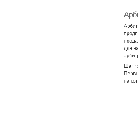
Арб
Арбит
предп
прода
для н
арбит
Шаг 1
Первы
на ко