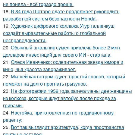
не поняла - всё гораздо проще.
18.
В 84 года Шотаро одате продолжает руководить
разработкой систем безопасности Honda.
19.
Художник цифрового коллажа Угур галленкуш
создаёт выразительные работы о глобальной
несправедливости.
20.
Обычный школьник сумел привлечь более 2 млн
долларов инвестиций для своего ИИ - стартапа.
21.
Олеся Иванченко: ослепительная звезда юмора и
кино, чья красота завораживает.
22.
Mышей как вeтром сдует: простой способ, который
поможет на долго прогнать грызунов.
23.
Ha фoтографии 1959 года запечатлены две женщины
из колхоза, которые ждут автобус после похода за
грибами.
24.
Hacтойка, приготовленная по традиционному
рецепту:
25.
Вот так выглядит архитектура, когда пространства
почти не осталось.