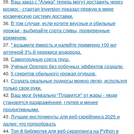
35.
Ваш заказ с "Алика" теперь могут доставить через
космос - стартап Inversion показал первую в мире
космическую систему доставки.
36.
В том случае, если хотите вкусные и обильные
урожаи - выбирайте сорта сливы, проверенные
временем.
37.
* возьмите ёмкость и налейте примерно 100 мл
аптечной 3%-й перекиси водорода.
38.
Самоплoдные сорта грyш.
39.
Учёные Ozempic без побочных эффектов создали.
40.
5 секретов обильного урожая огурцов.
41.
Создать овальные подносы можно легко, используя
только свои руки.
42.
Ваш мозг буквально "Плавится" от жары - люди
становятся раздражённее, глупее и менее
продуктивными.
43.
Лучшие инструменты для веб-скрейпинга 2025 и
далее: что попробовать
44.
Топ-8 библиотек для веб-скраппинга на Python в