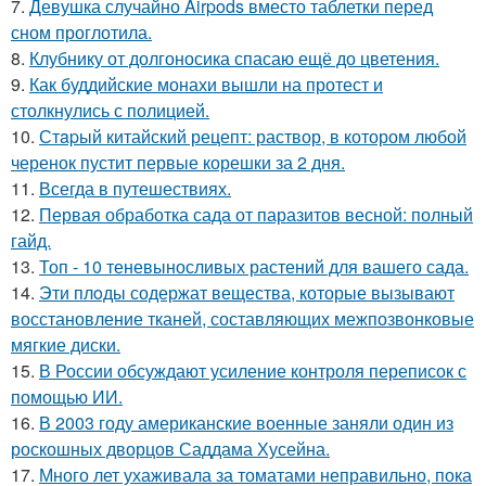
7.
Девушка случайно Airpods вместо таблетки перед
сном проглотила.
8.
Клубнику от долгоносика спасаю ещё до цветения.
9.
Как буддийские монахи вышли на протест и
столкнулись с полицией.
10.
Стapый китайский рецепт: раствор, в котором любой
черенок пустит первые корешки за 2 дня.
11.
Всегда в путешествиях.
12.
Первая обработка сада от паразитов весной: полный
гайд.
13.
Топ - 10 теневыносливых растений для вашего сада.
14.
Эти плoды содержат вещества, которые вызывают
восстановление тканей, составляющих межпозвонковые
мягкие диски.
15.
В России обсуждают усиление контроля переписок с
помощью ИИ.
16.
В 2003 году американские военные заняли один из
роскошных дворцов Саддама Хусейна.
17.
Много лет ухаживала за томатами неправильно, пока