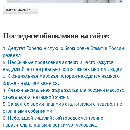
читать дальше →
Последние обновления на сайте:
1.
Депутат Горелкин слухи о блокировке Steam в России
развеял.
2.
Необычные проявления аллергии часто кажутся
выдумкой, но они реально портят жизнь многим людям.
3.
Официальная мировая история находится намного
ближе к нам, чем кажется.
4.
Летняя аномальная жара заставила россиян массово
отказаться от интимной жизни.
5.
За долгое время наш мир сталкивался с невероятно
странными событиями.
6.
Небольшой сицилийский городок чентурипе
поразительно напоминает силуэт человека.