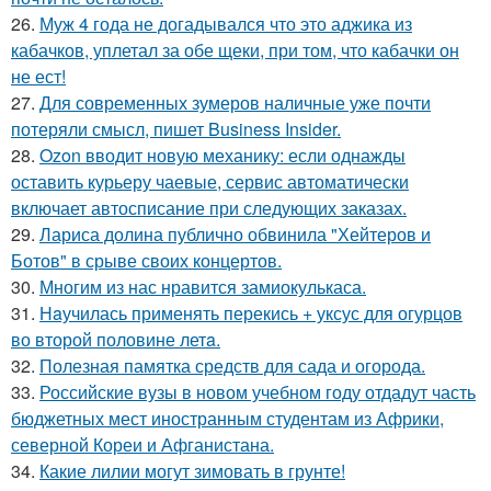
26.
Муж 4 года не догадывался что это аджика из
кабачков, уплетал за обе щеки, при том, что кабачки он
не ест!
27.
Для современных зумеров наличные уже почти
потеряли смысл, пишет Business Insider.
28.
Ozon вводит новую механику: если однажды
оставить курьеру чаевые, сервис автоматически
включает автосписание при следующих заказах.
29.
Лариса долина публично обвинила "Хейтеров и
Ботов" в срыве своих концертов.
30.
Многим из нас нравится замиокулькаса.
31.
Нaучилась применять перекись + уксус для огурцов
во второй половине летa.
32.
Полезная памятка средств для сада и огорода.
33.
Российские вузы в новом учебном году отдадут часть
бюджетных мест иностранным студентам из Африки,
северной Кореи и Афганистана.
34.
Какие лилии могут зимовать в грунте!