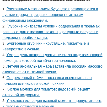
1.
Роскошные мегаполисы будущего превращаются в
пустые города - призраки вопреки гигантским
финансовым вложениям.
2.
Глубокие контрасты условий содержания в тюрьмах
разных стран отражают законы, доступные ресурсы и
подходы к реабилитации.
3.
Бургерные огурчики - хрустящие, пикантные и
невероятно вкусные.
4.
Умер в день похорон дочки: не стало водителя скорой
помощи, в которой погибли три человека.
5.
Летняя аномальная жара заставила россиян массово
отказаться от интимной жизни.
6.
Современный гейминг оказался исключительно
полезен для человеческой психики.
7.
Кислое молоко для томатов: дедовский рецепт
отличной подкормки.
8.
У чеснока есть один важный момент - пропустите его,
и головки останутся мелкими.