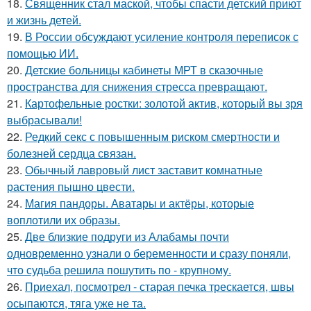
18.
Священник стал маской, чтобы спасти детский приют
и жизнь детей.
19.
В России обсуждают усиление контроля переписок с
помощью ИИ.
20.
Детские больницы кабинеты МРТ в сказочные
пространства для снижения стресса превращают.
21.
Картофельные ростки: золотой актив, который вы зря
выбрасывали!
22.
Редкий секс с повышенным риском смертности и
болезней сердца связан.
23.
Обычный лавровый лист заставит комнатные
растения пышно цвести.
24.
Магия пандоры. Аватары и актёры, которые
воплотили их образы.
25.
Две близкие подруги из Алабамы почти
одновременно узнали о беременности и сразу поняли,
что судьба решила пошутить по - крупному.
26.
Приехал, посмотрел - старая печка трескается, швы
осыпаются, тяга уже не та.