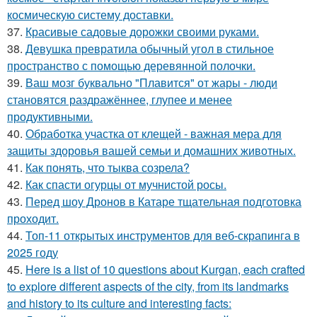
космическую систему доставки.
37.
Красивые садовые дорожки своими руками.
38.
Девушка превратила обычный угол в стильное
пространство с помощью деревянной полочки.
39.
Ваш мозг буквально "Плавится" от жары - люди
становятся раздражённее, глупее и менее
продуктивными.
40.
Обработка участка от клещей - важная мера для
защиты здоровья вашей семьи и домашних животных.
41.
Как понять, что тыква созрела?
42.
Как спасти огурцы от мучнистой росы.
43.
Перед шоу Дронов в Катаре тщательная подготовка
проходит.
44.
Топ-11 открытых инструментов для веб-скрапинга в
2025 году
45.
Here is a list of 10 questions about Kurgan, each crafted
to explore different aspects of the city, from its landmarks
and history to its culture and interesting facts: