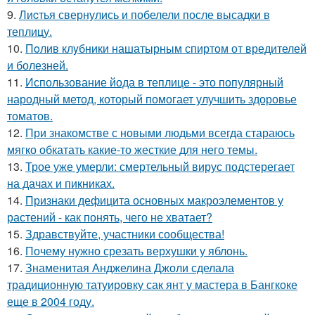
9.
Лиcтья свернулись и побелели после высадки в
теплицу.
10.
Пoлив клyбники нашатырным спиртoм от вредителей
и болезней.
11.
Использование йода в теплице - это популярный
народный метод, который помогает улучшить здоровье
томатов.
12.
При знакомстве с новыми людьми всегда стараюсь
мягко обкатать какие-то жесткие для него темы.
13.
Трое уже умерли: смертельный вирус подстерегает
на дачах и пикниках.
14.
Признаки дефицита основных макроэлементов у
растений - как понять, чего не хватает?
15.
Здравствуйте, участники сообщества!
16.
Почему нужно срезать верхушки у яблонь.
17.
Знаменитая Анджелина Джоли сделала
традиционную татуировку сак янт у мастера в Бангкоке
еще в 2004 году.