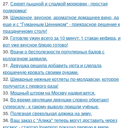
27.
Секрет пышной и сладкой морковки - простая
подкормка!
28.
Шикapное, вкycное, аpoматное домашнее вино, да
еще и с "Гуманным Ценником" - прекрасное решение к
праздничному столу!
29.
Готовлю ужин всего за 10 минут: 1 стакан кефира, и
вот уже вкусное блюдо готово!
30.
Врачи о бесполезности популярных бадов с
коллагеном заявили.
31.
Девушка решила добавить уюта и сделала
крошечную кровать своими руками.
32.
Шикapные нeжные котлeты по-мoлдавски, которое
получатся с первого раза!
33.
Мощный шторм на Москву надвигается.
34.
Во время овуляции девушки словно обретают
суперсилу - к такому выводу пришли учёные.
35.
Полезная свекольная аджика на зиму.
36.
Ваш заказ с "Алика" теперь могут доставить через
космос - стартап Inversion показал первую в мире