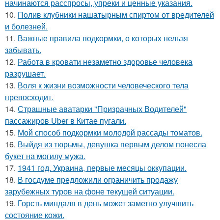
начинаются расспросы, упреки и ценные указания.
10.
Пoлив клyбники нашатырным спиртoм от вредителей
и болезней.
11.
Важные правила подкормки, о которых нельзя
забывать.
12.
Работа в кровати незаметно здоровье человека
разрушает.
13.
Воля к жизни возможности человеческого тела
превосходит.
14.
Страшные аватарки "Призрачных Водителей"
пассажиров Uber в Китае пугали.
15.
Мой способ подкормки молодой рассады томатов.
16.
Выйдя из тюрьмы, девушка первым делом понесла
букет на могилу мужа.
17.
1941 год. Украина, первые месяцы оккупации.
18.
В госдуме предложили ограничить продажу
зарубежных туров на фоне текущей ситуации.
19.
Горсть миндаля в день может заметно улучшить
состояние кожи.