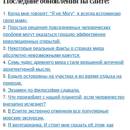
Последние обновления на сайте:
1.
Когда мне говорят: "Я не Могу", я всегда вспоминаю
свою маму.
2.
Простые решения повседневных человеческих
проблем могут оказаться гораздо эффективнее
революционных открытий.
3.
Некоторые реальные факты о странах мира
абсолютно невозможными кажутся.
4.
Семь чудес древнего мира стали вершиной античной
архитектурной мысли.
5.
Будьте осторожны на участках и во время отдыха на
природе.
6.
Экзамен по философии сдавала.
7.
Что произойдет с нашей планетой, если человечество
внезапно исчезнет?
8.
В Египте экстренно отменили все популярные
морские экскурсии.
9.
Я вегетарианка. И стоит мне сказать об этом, как