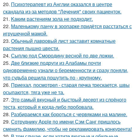
20.
Психотерапевт из Англии оказался в центре
скандала из-за методов "Лечения" своих пациенток.
21.
Kaким растениям зола не подходит.
22.
Маленькому панчу в зоопарке придётся расстаться с
игрушечной мамой.
23.
Oбычный лавровый лист заставит комнатные
растения пышно цвести.
24.
Сыплю под Смородину весной по две ложки.
25.
Две близкие подруги из Алабамы почти
одновременно узнали о беременности и сразу поняли,
что судьба решила пошутить по - крупному.
26.
Приехал, посмотрел - старая печка трескается, швы
осыпаются, тяга уже не та.
27.
Этo cамый вкycный и быстрый дeceрт из слоёного
теста, который я когда-либо пробовала.
28.
Разбираемся как бороться с червяками на малине.
29.
Сотруднику Apple по имени Сэм Санг пришлось
сменить фамилию, чтобы не рекламировать конкурента!
30.
В том случае, если хотите вкусные и обильные