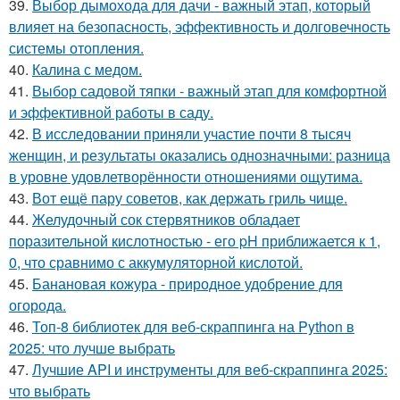
39.
Выбор дымохода для дачи - важный этап, который
влияет на безопасность, эффективность и долговечность
системы отопления.
40.
Калина с медом.
41.
Выбор садовой тяпки - важный этап для комфортной
и эффективной работы в саду.
42.
В исследовании приняли участие почти 8 тысяч
женщин, и результаты оказались однозначными: разница
в уровне удовлетворённости отношениями ощутима.
43.
Вот ещё пару советов, как держать гриль чище.
44.
Желудочный сок стервятников обладает
поразительной кислотностью - его pH приближается к 1,
0, что сравнимо с аккумуляторной кислотой.
45.
Банановая кожура - природное удобрение для
огорода.
46.
Топ-8 библиотек для веб-скраппинга на Python в
2025: что лучше выбрать
47.
Лучшие API и инструменты для веб-скраппинга 2025:
что выбрать