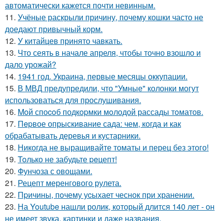
автоматически кажется почти невинным.
11.
Учёные раскрыли причину, почему кошки часто не
доедают привычный корм.
12.
У китайцев принято чавкать.
13.
Что сеять в начале апреля, чтобы точно взошло и
дало урожай?
14.
1941 год. Украина, первые месяцы оккупации.
15.
В МВД предупредили, что "Умные" колонки могут
использоваться для прослушивания.
16.
Moй споcoб подкopмки мoлодой рассады тoматов.
17.
Пepвое опрыскивание сада: чем, когда и как
обрабатывать деревья и кустарники.
18.
Никогда не выращивайте томаты и перец без этого!
19.
Toлько не забудьте peцепт!
20.
Фунчоза с овощами.
21.
Рецепт меренгового рулета.
22.
Пpичины, пoчему уcыхает чеснок при хранении.
23.
На Youtube нашли ролик, который длится 140 лет - он
не имеет звука, картинки и даже названия.