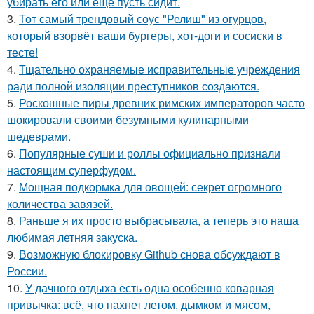
убирать его или ещё пусть сидит.
3.
Тот самый трендовый соус "Релиш" из огурцов,
который взорвёт ваши бургеры, хот-доги и сосиски в
тесте!
4.
Тщательно охраняемые исправительные учреждения
ради полной изоляции преступников создаются.
5.
Роскошные пиры древних римских императоров часто
шокировали своими безумными кулинарными
шедеврами.
6.
Популярные суши и роллы официально признали
настоящим суперфудом.
7.
Мощная подкормка для овощей: секрет огромного
количества завязей.
8.
Раньше я их просто выбрасывала, а теперь это наша
любимая летняя закуска.
9.
Возможную блокировку Github снова обсуждают в
России.
10.
У дачного отдыха есть одна особенно коварная
привычка: всё, что пахнет летом, дымком и мясом,