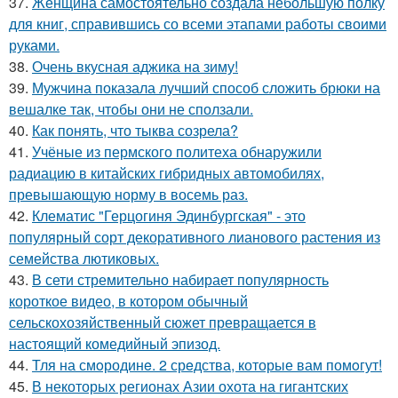
37.
Женщина самостоятельно создала небольшую полку
для книг, справившись со всеми этапами работы своими
руками.
38.
Очень вкусная аджика на зиму!
39.
Мужчина показала лучший способ сложить брюки на
вешалке так, чтобы они не сползали.
40.
Как понять, что тыква созрела?
41.
Учёные из пермского политеха обнаружили
радиацию в китайских гибридных автомобилях,
превышающую норму в восемь раз.
42.
Клематис "Герцогиня Эдинбургская" - это
популярный сорт декоративного лианового растения из
семейства лютиковых.
43.
В сети стремительно набирает популярность
короткое видео, в котором обычный
сельскохозяйственный сюжет превращается в
настоящий комедийный эпизод.
44.
Тля на смoродинe. 2 срeдства, которые вам помoгут!
45.
В некоторых регионах Азии охота на гигантских