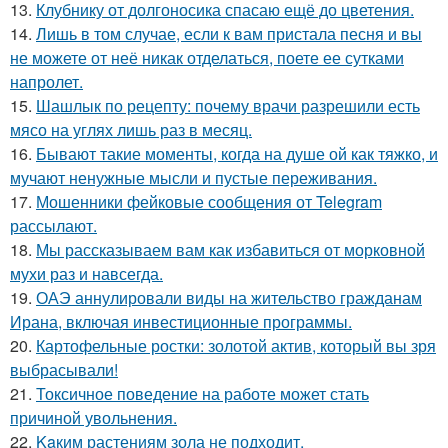
13.
Клубнику от долгоносика спасаю ещё до цветения.
14.
Лишь в том случае, если к вам пристала песня и вы
не можете от неё никак отделаться, поете ее сутками
напролет.
15.
Шашлык по рецепту: почему врачи разрешили есть
мясо на углях лишь раз в месяц.
16.
Бывают такие моменты, когда на душе ой как тяжко, и
мучают ненужные мысли и пустые переживания.
17.
Мошенники фейковые сообщения от Telegram
рассылают.
18.
Мы рассказываем вам как избавиться от морковной
мухи раз и навсегда.
19.
ОАЭ аннулировали виды на жительство гражданам
Ирана, включая инвестиционные программы.
20.
Картофельные ростки: золотой актив, который вы зря
выбрасывали!
21.
Токсичное поведение на работе может стать
причиной увольнения.
22.
Kaким растениям зола не подходит.