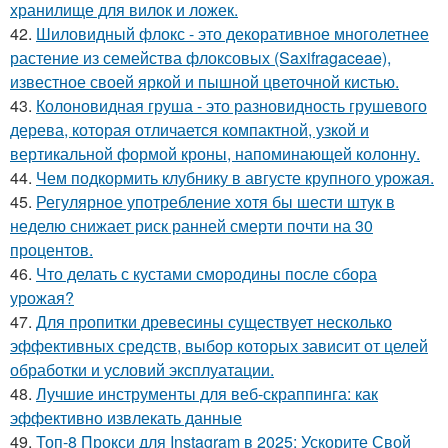
хранилище для вилок и ложек.
42.
Шиловидный флокс - это декоративное многолетнее
растение из семейства флоксовых (Saxifragaceae),
известное своей яркой и пышной цветочной кистью.
43.
Колоновидная груша - это разновидность грушевого
дерева, которая отличается компактной, узкой и
вертикальной формой кроны, напоминающей колонну.
44.
Чем подкормить клубнику в августе крупного урожая.
45.
Регулярное употребление хотя бы шести штук в
неделю снижает риск ранней смерти почти на 30
процентов.
46.
Что делать с кустами смородины после сбора
урожая?
47.
Для пропитки древесины существует несколько
эффективных средств, выбор которых зависит от целей
обработки и условий эксплуатации.
48.
Лучшие инструменты для веб-скраппинга: как
эффективно извлекать данные
49.
Топ-8 Прокси для Instagram в 2025: Ускорите Свой