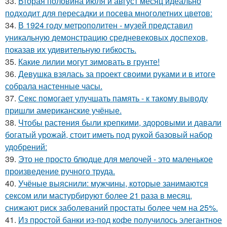
33.
Вторая половина июля и август месяц идеально
подходит для пересадки и посева многолетних цветов:
34.
В 1924 году метрополитен - музей представил
уникальную демонстрацию средневековых доспехов,
показав их удивительную гибкость.
35.
Какие лилии могут зимовать в грунте!
36.
Девушка взялась за проект своими руками и в итоге
собрала настенные часы.
37.
Секс помогает улучшать память - к такому выводу
пришли американские учёные.
38.
Чтобы растения были крепкими, здоровыми и давали
богатый урожай, стоит иметь под рукой базовый набор
удобрений:
39.
Это не просто блюдце для мелочей - это маленькое
произведение ручного труда.
40.
Учёные выяснили: мужчины, которые занимаются
сексом или мастурбируют более 21 раза в месяц,
снижают риск заболеваний простаты более чем на 25%.
41.
Из простой банки из-под кофе получилось элегантное