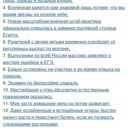
гниль, порезы и больные клубни.
4.
Вселенная кажется нам знакомой лишь потому, что мы
видим звёзды на ночном небе.
5.
Новая масштабная военная штаб-квартира
официально открылась в административной столице
Египта.
6.
Родителей с двумя детьми временно освободят от
регулярных выплат по ипотеке.
7.
Выпускники по всей России массово заявляют о
жестких ошибках в ЕГЭ.
8.
Будьте осторожны на участках и во время отдыха на
природе.
9.
Экзамен по философии сдавала.
10.
Мастурбация у птиц абсолютно естественным
поведением оказалась.
11.
Муж часто домашние дела на потом задвигает.
12.
Даже ослабленные и истощённые огурцы быстро
начнут расти и перестанут болеть, если их поливать
следующими растворами: