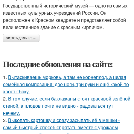
Государственный исторический музей — одно из самых
известных культурных учреждений России. Он
расположен в Красном квадрате и представляет собой
величественное здание с красным кирпичом.
читать дальше →
Последние обновления на сайте:
1.
Вытаскиваешь морковь, а там не корнеплод, а целая
семейная композиция: две ноги, три руки и ещё какой-то
хвост сбоку.
2.
В том случае, если баклажаны стоят красивой зелёной
стеной, а плодов почти не видно - радоваться тут
нечему.
3.
Выкопать картошку и сразу засыпать её в мешки -
самый быстрый способ спрятать вместе с урожаем