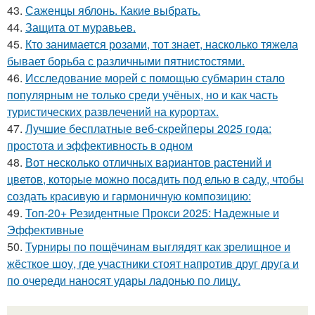
43.
Саженцы яблонь. Какие выбрать.
44.
Защита от муравьев.
45.
Кто занимается розами, тот знает, насколько тяжела
бывает борьба с различными пятнистостями.
46.
Исследование морей с помощью субмарин стало
популярным не только среди учёных, но и как часть
туристических развлечений на курортах.
47.
Лучшие бесплатные веб-скрейперы 2025 года:
простота и эффективность в одном
48.
Вот несколько отличных вариантов растений и
цветов, которые можно посадить под елью в саду, чтобы
создать красивую и гармоничную композицию:
49.
Топ-20+ Резидентные Прокси 2025: Надежные и
Эффективные
50.
Турниры по пощёчинам выглядят как зрелищное и
жёсткое шоу, где участники стоят напротив друг друга и
по очереди наносят удары ладонью по лицу.