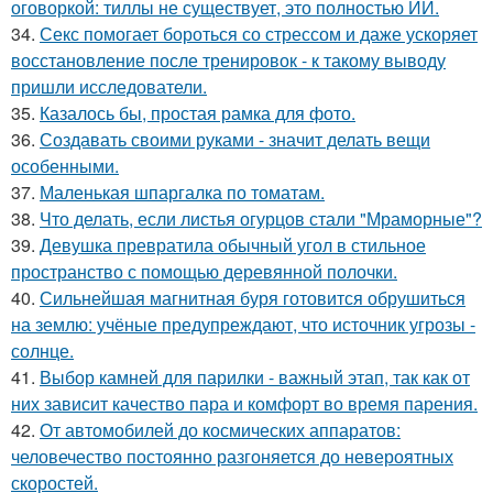
оговоркой: тиллы не существует, это полностью ИИ.
34.
Секс помогает бороться со стрессом и даже ускоряет
восстановление после тренировок - к такому выводу
пришли исследователи.
35.
Казалось бы, простая рамка для фото.
36.
Создавать своими руками - значит делать вещи
особенными.
37.
Маленькая шпаргалка по томатам.
38.
Что делать, если листья огурцов стали "Мраморные"?
39.
Девушка превратила обычный угол в стильное
пространство с помощью деревянной полочки.
40.
Сильнейшая магнитная буря готовится обрушиться
на землю: учёные предупреждают, что источник угрозы -
солнце.
41.
Выбор камней для парилки - важный этап, так как от
них зависит качество пара и комфорт во время парения.
42.
От автомобилей до космических аппаратов:
человечество постоянно разгоняется до невероятных
скоростей.