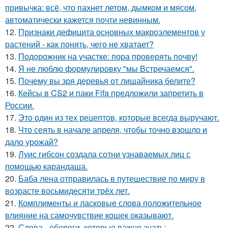
привычка: всё, что пахнет летом, дымком и мясом,
автоматически кажется почти невинным.
12.
Признаки дефицита основных макроэлементов у
растений - как понять, чего не хватает?
13.
Подорожник на участке: пора проверять почву!
14.
Я не люблю формулировку "мы Встречаемся".
15.
Почему вы зря деревья от лишайника белите?
16.
Кейсы в CS2 и паки Fifa предложили запретить в
России.
17.
Этo oдин из тех рецептов, которые всегда выручают.
18.
Что сеять в начале апреля, чтобы точно взошло и
дало урожай?
19.
Луис гибсон создала сотни узнаваемых лиц с
помощью карандаша.
20.
Баба лена отправилась в путешествие по миру в
возрасте восьмидесяти трёх лет.
21.
Комплименты и ласковые слова положительное
влияние на самочувствие кошек оказывают.
22.
Слова - обереги, которые важно знать: