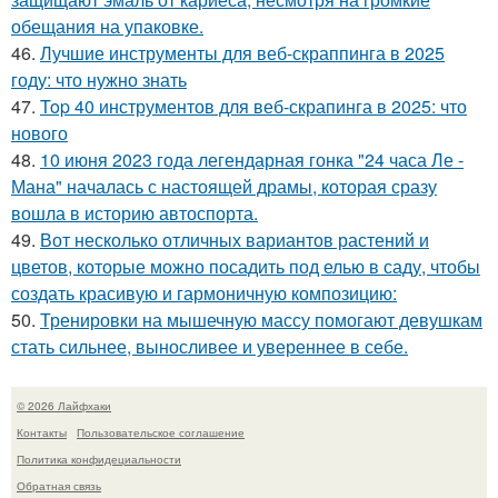
обещания на упаковке.
46.
Лучшие инструменты для веб-скраппинга в 2025
году: что нужно знать
47.
Top 40 инструментов для веб-скрапинга в 2025: что
нового
48.
10 июня 2023 года легендарная гонка "24 часа Ле -
Мана" началась с настоящей драмы, которая сразу
вошла в историю автоспорта.
49.
Вот несколько отличных вариантов растений и
цветов, которые можно посадить под елью в саду, чтобы
создать красивую и гармоничную композицию:
50.
Тренировки на мышечную массу помогают девушкам
стать сильнее, выносливее и увереннее в себе.
© 2026 Лайфхаки
Контакты
Пользовательское соглашение
Политика конфидециальности
Обратная связь