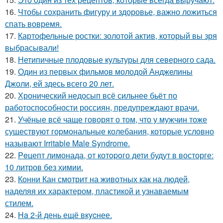
16.
Чтобы сохранить фигуру и здоровье, важно ложиться
спать вовремя.
17.
Картофельные ростки: золотой актив, который вы зря
выбрасывали!
18.
Нетипичные плодовые культуры для северного сада.
19.
Один из первых фильмов молодой Анджелины
Джоли, ей здесь всего 20 лет.
20.
Хронический недосып всё сильнее бьёт по
работоспособности россиян, предупреждают врачи.
21.
Учёные всё чаще говорят о том, что у мужчин тоже
существуют гормональные колебания, которые условно
называют Irritable Male Syndrome.
22.
Peцепт лимонада, от котopoго дети будут в восторге:
10 литров без химии.
23.
Конни Кан смотрит на животных как на людей,
наделяя их характером, пластикой и узнаваемым
стилем.
24.
Ha 2-й день ещё вкycнее.