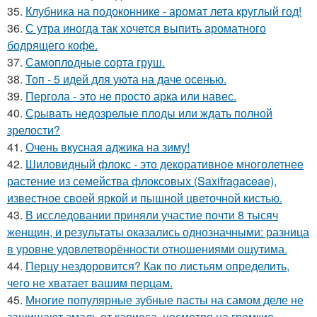
35.
Клубника на подоконнике - аромат лета круглый год!
36.
С утра иногда так хочется выпить ароматного
бодрящего кофе.
37.
Самоплoдные сорта грyш.
38.
Топ - 5 идей для уюта на даче осенью.
39.
Пергола - это не просто арка или навес.
40.
Срывать недозрелые плоды или ждать полной
зрелости?
41.
Очень вкусная аджика на зиму!
42.
Шиловидный флокс - это декоративное многолетнее
растение из семейства флоксовых (Saxifragaceae),
известное своей яркой и пышной цветочной кистью.
43.
В исследовании приняли участие почти 8 тысяч
женщин, и результаты оказались однозначными: разница
в уровне удовлетворённости отношениями ощутима.
44.
Перцу нездоровится? Как по листьям определить,
чего не хватает вашим перцам.
45.
Многие популярные зубные пасты на самом деле не
защищают эмаль от кариеса, несмотря на громкие