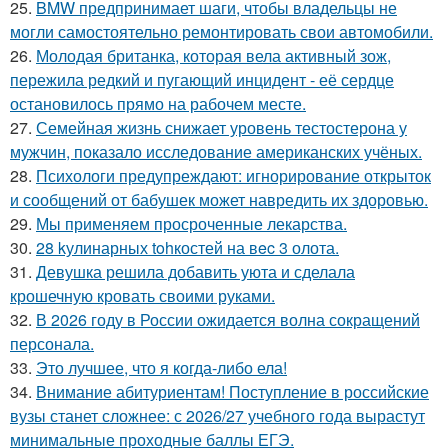
25.
BMW предпринимает шаги, чтобы владельцы не
могли самостоятельно ремонтировать свои автомобили.
26.
Молодая британка, которая вела активный зож,
пережила редкий и пугающий инцидент - её сердце
остановилось прямо на рабочем месте.
27.
Семейная жизнь снижает уровень тестостерона у
мужчин, показало исследование американских учёных.
28.
Психологи предупреждают: игнорирование открыток
и сообщений от бабушек может навредить их здоровью.
29.
Мы применяем просроченные лекарства.
30.
28 kулинарных tohкостей на вec 3 олота.
31.
Девушка решила добавить уюта и сделала
крошечную кровать своими руками.
32.
В 2026 году в России ожидается волна сокращений
персонала.
33.
Это лучшее, что я когда-либо ела!
34.
Внимание абитуриентам! Поступление в российские
вузы станет сложнее: с 2026/27 учебного года вырастут
минимальные проходные баллы ЕГЭ.