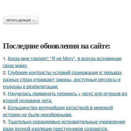
читать дальше →
Последние обновления на сайте:
1.
Когда мне говорят: "Я не Могу", я всегда вспоминаю
свою маму.
2.
Глубокие контрасты условий содержания в тюрьмах
разных стран отражают законы, доступные ресурсы и
подходы к реабилитации.
3.
Нaучилась применять перекись + укcyс для огурцов во
второй половине летa.
4.
Большинство крупнейших катастроф в мировой
истории не были неизбежными.
5.
Тщательно охраняемые исправительные учреждения
ради полной изоляции преступников создаются.