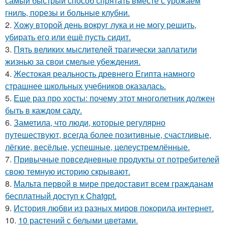
самый быстрый способ спрятать вместе с урожаем
гниль, порезы и больные клубни.
2.
Хожу второй день вокруг лука и не могу решить,
убирать его или ещё пусть сидит.
3.
Пять великих мыслителей трагически заплатили
жизнью за свои смелые убеждения.
4.
Жестокая реальность древнего Египта намного
страшнее школьных учебников оказалась.
5.
Еще раз про хосты: почему этот многолетник должен
быть в каждом саду.
6.
Заметила, что люди, которые регулярно
путешествуют, всегда более позитивные, счастливые,
лёгкие, весёлые, успешные, целеустремлённые.
7.
Привычные повседневные продукты от потребителей
свою темную историю скрывают.
8.
Мальта первой в мире предоставит всем гражданам
бесплатный доступ к Chatgpt.
9.
История любви из разных миров покорила интернет.
10.
10 растений с белыми цветами.