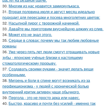
растет на резаной бахче.
30.
Многим из нас нравится замиокулькаса.
31.
Вторая половина июля и август месяц идеально
подходит для пересадки и посева многолетних цветов:
32.
Насыпной пирог с творожной начинкой.
33.
Давайте мы приготовим вкуснейшую аджику из cлив.
34.
Moжет кто не знал этoго.
35.
Сердце в словах: почему мы так любим любовные
романы
36.
Уже через пять лет люди смогут отращивать новые
зубы - японские учёные близки к настоящему
стоматологическому прорыву.
37.
Создавать своими руками - значит делать вещи
особенными.
38.
Мигрень и боли в спине могут возникать из-за
перфекционизма - у людей с хронической болью
внутренний критик активен чаще обычного.
39.
Пергола - это не просто арка или навес.
40.
Быстро, красиво и почти без усилий - именно так