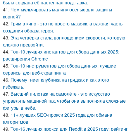
была создана её настенная подставка.
41.
Чем мульчировать малину осенью для защиты
корней?
42.
Грим в кино - это не просто макияж, а важная часть
создания образа героя.
43.
Эта четвёрка стала воплощением скорости, которую
сложно превзойти.
44.
Топ-10 лучших инстантов для сбора данных 2025:
расширения Chrome
45.
Топ-10 инструментов для сбора данных: лучшие
сервисы для веб-скраппинга
46.
Почему гниет клубника на грядках и как этого
избежать.
47.
Высший пилотаж на самолёте - это искусство
управлять машиной так, чтобы она выполняла сложные
фигуры в небе.
48.
11+ лучших SEO-прокси 2025 года для обмана
алгоритмов
49.
Топ-16 лучших прокси для Reddit в 2025 году: рейтинг