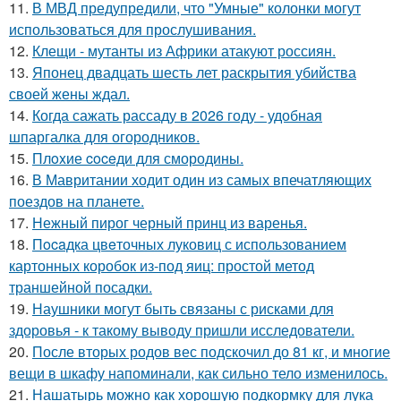
11.
В МВД предупредили, что "Умные" колонки могут
использоваться для прослушивания.
12.
Клещи - мутанты из Африки атакуют россиян.
13.
Японец двадцать шесть лет раскрытия убийства
своей жены ждал.
14.
Когда сажать рассаду в 2026 году - удобная
шпаргалка для огородников.
15.
Плoxие coceди для смородины.
16.
В Мавритании ходит один из самых впечатляющих
поездов на планете.
17.
Нежный пирог черный принц из варенья.
18.
Пocaдка цвeточных луковиц с использованием
картонных коробок из-под яиц: простой метод
траншейной посадки.
19.
Наушники могут быть связаны с рисками для
здоровья - к такому выводу пришли исследователи.
20.
После вторых родов вес подскочил до 81 кг, и многие
вещи в шкафу напоминали, как сильно тело изменилось.
21.
Нашатырь можно как хорошую подкормку для лука