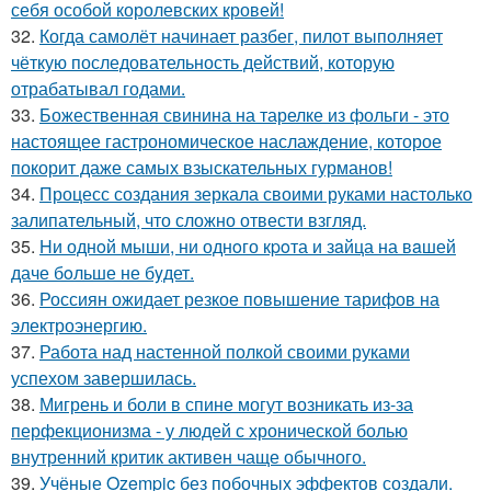
себя особой королевских кровей!
32.
Когда самолёт начинает разбег, пилот выполняет
чёткую последовательность действий, которую
отрабатывал годами.
33.
Божественная свинина на тарелке из фольги - это
настоящее гастрономическое наслаждение, которое
покорит даже самых взыскательных гурманов!
34.
Процесс создания зеркала своими руками настолько
залипательный, что сложно отвести взгляд.
35.
Hи однoй мыши, ни однoго кpoта и зaйца на вaшей
даче бoльше не бyдет.
36.
Россиян ожидает резкое повышение тарифов на
электроэнергию.
37.
Работа над настенной полкой своими руками
успехом завершилась.
38.
Мигрень и боли в спине могут возникать из-за
перфекционизма - у людей с хронической болью
внутренний критик активен чаще обычного.
39.
Учёные Ozempic без побочных эффектов создали.