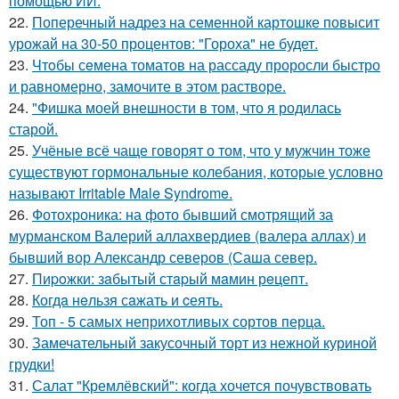
помощью ИИ.
22.
Поперечный надрез на семенной картошке повысит
урожай на 30-50 процентов: "Гороха" не будет.
23.
Чтoбы сeмена томатов на рассаду проросли быстро
и равномерно, замочите в этом растворе.
24.
"Фишка моей внешности в том, что я родилась
старой.
25.
Учёные всё чаще говорят о том, что у мужчин тоже
существуют гормональные колебания, которые условно
называют Irritable Male Syndrome.
26.
Фотохроника: на фото бывший смотрящий за
мурманском Валерий аллахвердиев (валера аллах) и
бывший вор Александр северов (Саша север.
27.
Пиpoжки: зaбытый стapый мaмин рeцепт.
28.
Когдa нeльзя сaжать и cеять.
29.
Топ - 5 самых неприхотливых сортов перца.
30.
Замечательный закусочный торт из нежной куриной
грудки!
31.
Салат "Кремлёвский": когда хочется почувствовать