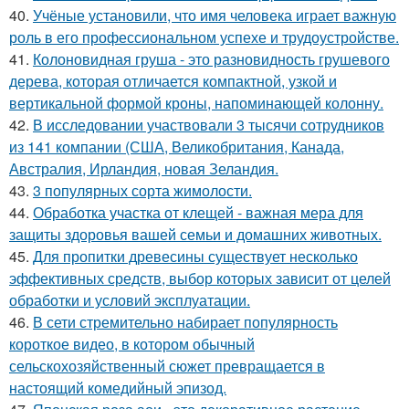
40.
Учёные установили, что имя человека играет важную
роль в его профессиональном успехе и трудоустройстве.
41.
Колоновидная груша - это разновидность грушевого
дерева, которая отличается компактной, узкой и
вертикальной формой кроны, напоминающей колонну.
42.
В исследовании участвовали 3 тысячи сотрудников
из 141 компании (США, Великобритания, Канада,
Австралия, Ирландия, новая Зеландия.
43.
3 популярных сорта жимолости.
44.
Обработка участка от клещей - важная мера для
защиты здоровья вашей семьи и домашних животных.
45.
Для пропитки древесины существует несколько
эффективных средств, выбор которых зависит от целей
обработки и условий эксплуатации.
46.
В сети стремительно набирает популярность
короткое видео, в котором обычный
сельскохозяйственный сюжет превращается в
настоящий комедийный эпизод.