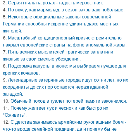
3.
Серая гниль на розах - гадость мерзостная.
4.
По вкусу, как мармелад: в сезон закрываю побольше.
5.
Некоторые официальные законы современной
Германии способны искренне удивить даже местных
жителей.
6.
Масштабный кондиционерный кризис стремительно
накрыл европейские страны на фоне аномальной жары.
7.
Пять великих мыслителей трагически заплатили
жизнью за свои смелые убеждения.
8.
Подкормка капусты в июне: мы выбираем лучшее для
крепких кочанов.
9.
Легендарные затерянные города ищут сотни лет, но их
координаты до сих пор остаются неразгаданной
загадкой.
10.
Обычный поход в туалет потерей памяти закончился.
11.
Почему желтеет лук и чеснок и как быстро их
"Оживить".
12.
С детства занимаюсь армейским рукопашным боем -
что-то вроде семейной традиции, да и почему бы не