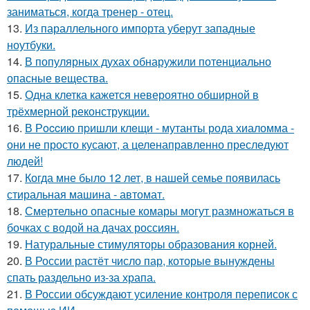
заниматься, когда тренер - отец.
13.
Из параллельного импорта уберут западные
ноутбуки.
14.
В популярных духах обнаружили потенциально
опасные вещества.
15.
Одна клетка кажется невероятно обширной в
трёхмерной реконструкции.
16.
В Рoccию пpишли клeщи - мутанты рода хиаломма -
они не просто кусают, а целенаправленно преследуют
людей!
17.
Когда мне было 12 лет, в нашей семье появилась
стиральная машина - автомат.
18.
Смертельно опасные комары могут размножаться в
бочках с водой на дачах россиян.
19.
Натуральные стимуляторы образования корней.
20.
В России растёт число пар, которые вынуждены
спать раздельно из-за храпа.
21.
В России обсуждают усиление контроля переписок с