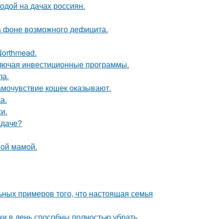
одой на дачах россиян.
а фоне возможного дефицита.
Northmead.
ключая инвестиционные программы.
ла.
амочувствие кошек оказывают.
а.
и.
 даче?
ной мамой.
ьных примеров того, что настоящая семья
ки в день способны полностью убрать