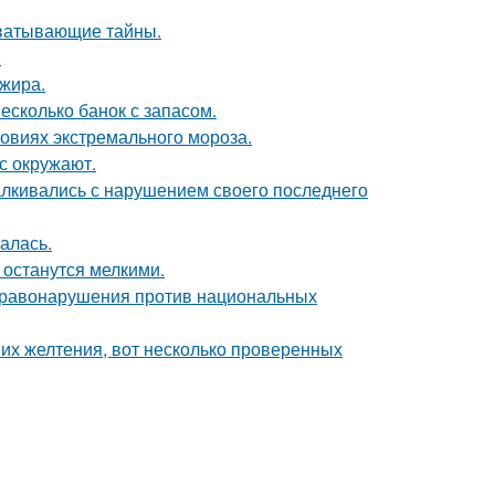
хватывающие тайны.
.
ажира.
есколько банок с запасом.
овиях экстремального мороза.
с окружают.
алкивались с нарушением своего последнего
алась.
и останутся мелкими.
 правонарушения против национальных
их желтения, вот несколько проверенных