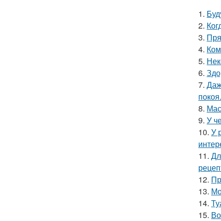
1.
Буд
2.
Ког
3.
Пря
4.
Ком
5.
Нек
6.
Здо
7.
Даж
покоя
8.
Мас
9.
У ч
10.
У 
интер
11.
Дл
рецеп
12.
Пр
13.
Мо
14.
Ту
15.
Во