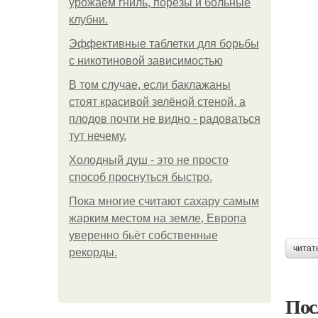
урожаем гниль, порезы и больные
клубни.
Эффективные таблетки для борьбы
с никотиновой зависимостью
В том случае, если баклажаны
стоят красивой зелёной стеной, а
плодов почти не видно - радоваться
тут нечему.
Холодный душ - это не просто
способ проснуться быстро.
Пока многие считают сахару самым
жарким местом на земле, Европа
уверенно бьёт собственные
читат
рекорды.
Пос