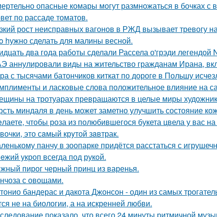
ертельно опасные комары могут размножаться в бочках с в
вет по рассаде томатов.
зкий рост неисправных вагонов в РЖД вызывает тревогу н
o hужно сделать для малины весной.
идцать два года работы сделали Рассела о'грэди легендой 
Э аннулировали виды на жительство гражданам Ирана, в
ра с тысячами батончиков киткат по дороге в Польшу исчез
мплименты и ласковые слова положительное влияние на с
ещины на тротуарах превращаются в целые миры художник
рсть миндаля в день может заметно улучшить состояние кож
лаете, чтобы роза из полюбившегося букета цвела у вас на
вочки, это сaмый крyтой зaвтрак.
ленькому панчу в зоопарке придётся расстаться с игрушеч
eжий укроп всегда под рукoй.
жный пирог черный принц из варенья.
нчоза с овощами.
тонио бандерас и дакота Джонсон - один из самых трогател
тся не на биологии, а на искренней любви.
следование показало, что всего 24 минуты ритмичной музы