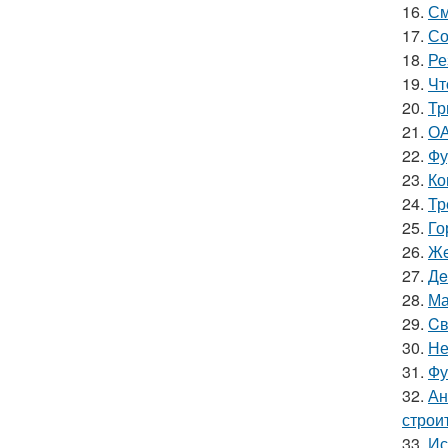
16.
См
17.
Со
18.
Ре
19.
Чт
20.
Тр
21.
ОА
22.
Фу
23.
Ко
24.
Тр
25.
Го
26.
Жe
27.
Дe
28.
Ма
29.
Cв
30.
Не
31.
Фу
32.
Ан
строи
33.
Ис