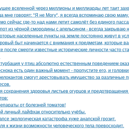
ущее вселенной через миллионы и миллиарды лет таит за
да мне говорят: "Я не Могу", я всегда вспоминаю свою маму
мо сейчас где-то над нами летит самолёт без единого пасс
пот из чёрной смородины с апельсином - всегда закрываю н
оторые населенные пункты на земле постоянно живут в усл
ровый быт начинается с внимания к предметам, которые ва
е после смерти известные исторические личности часто ст
.
турбация у птиц абсолютно естественным поведением оказ
еснока есть один важный момент - пропустите его, и головк
релокантов смогут арестовывать имущество за различные
есов.
я сохранения здоровья листьев огурцов и предотвращения 
тов:
епараты от болезней томатов!
й личный лайфхак относительно учёбы.
апсе экологическая катастрофа хуже анапской грозит.
ля к жизни возможности человеческого тела превосходит.