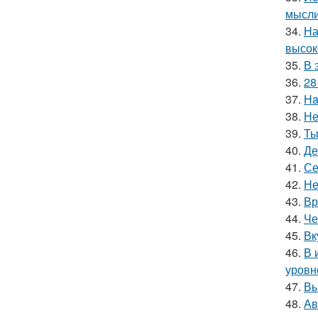
мысли
34.
На
высок
35.
В 
36.
28
37.
Нa
38.
Не
39.
Ты
40.
Де
41.
Се
42.
Не
43.
Вр
44.
Че
45.
Вк
46.
В 
уровн
47.
Вы
48.
Ав