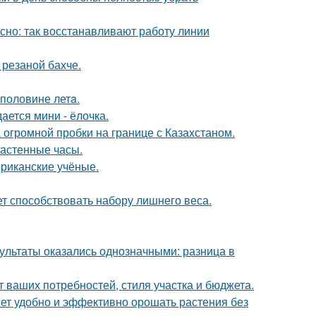
ясно: так восстанавливают работу линии
 резаной бахче.
 половине летa.
ается мини - ёлочка.
 огромной пробки на границе с Казахстаном.
настенные часы.
ериканские учёные.
т способствовать набору лишнего веса.
зультаты оказались однозначными: разница в
т ваших потребностей, стиля участка и бюджета.
яет удобно и эффективно орошать растения без