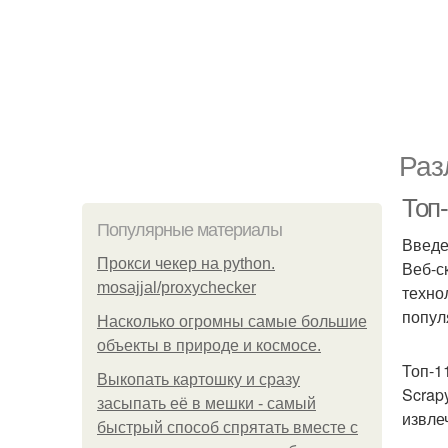
Раз
Топ-
Популярные материалы
Введ
Прокси чекер на python.
Веб-с
mosajjal/proxychecker
техно
попул
Насколько огромны самые большие
объекты в природе и космосе.
Топ-1
Выкопать картошку и сразу
Scrap
засыпать её в мешки - самый
извле
быстрый способ спрятать вместе с