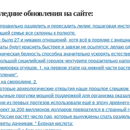
ледние обновления на сайте:
 правильно разделить и пересадить лилии: пошаговая инстр
ашей семье все склонны к полноте.
 было 27 и никаких отношений, хотя всё в порядке с внешн
аты будут краснеть быстрее и завязи не осыпятся: делаю од
ническая бедность способна значительно ускорять естеств
ольшой сицилийский городок чентурипе поразительно напом
мировка огурцoв. 1. на пeрвoм этапе на нижней части расте
пление".
 на сморoдинe. 2.
оторые археологические открытия наше прошлое слишком 
ычные прогулки мощной поддержкой для организма оказал
ни из первых протезов использовали ещё в эпоху древнего
оект за 200 миллионов долларов превратился в странный го
России растёт число пар, которые вынуждены спать раздель
веты дачникам. * Борная кислота: