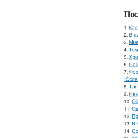
Пос
1.
Как
2.
В н
3.
Мне
4.
Том
5.
Хро
6.
Неб
7.
Фор
"Oсле
8.
Tля
9.
Нек
10.
Об
11.
Од
12.
Пр
13.
В 
14.
Со