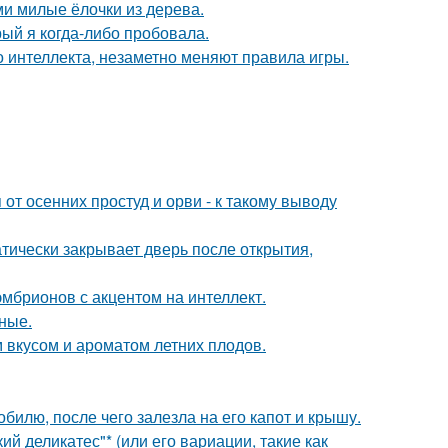
и милые ёлочки из дерева.
рый я когда-либо пробовала.
 интеллекта, незаметно меняют правила игры.
т осенних простуд и орви - к такому выводу
атически закрывает дверь после открытия,
эмбрионов с акцентом на интеллект.
ные.
 вкусом и ароматом летних плодов.
илю, после чего залезла на его капот и крышу.
й деликатес"* (или его вариации, такие как