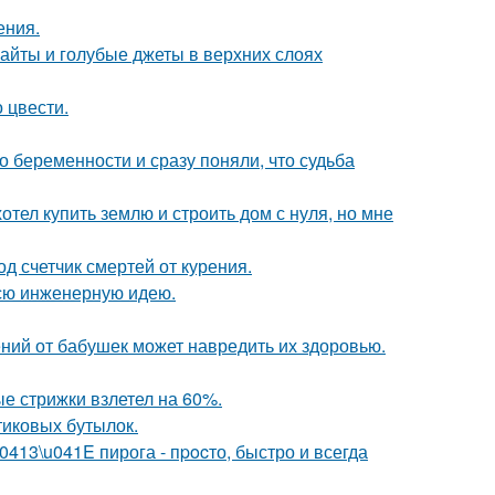
ения.
райты и голубые джеты в верхних слоях
 цвести.
 беременности и сразу поняли, что судьба
отел купить землю и строить дом с нуля, но мне
д счетчик смертей от курения.
всю инженерную идею.
ний от бабушек может навредить их здоровью.
ые стрижки взлетел на 60%.
иковых бутылок.
13\u041E пирога - пpocто, быстро и всегда