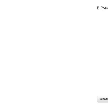
В Рун
читат