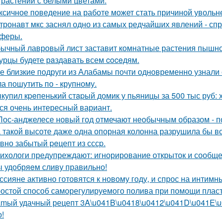
 растений с белыми цветами.
ксичное поведение на работе может стать причиной увольн
тронавт мкс заснял одно из самых редчайших явлений - сп
феры.
ычный лавровый лист заставит комнатные растения пышно
урцы будете рaздавать всем coceдям.
е близкие подруги из Алабамы почти одновременно узнали о
а пошутить по - крупному.
купил кpeпенький стapый домик у пьяницы за 500 тыс руб: х
ся очень интересный вариант.
Лос-анджелесе новый год отмечают необычным образом - по
 такой высоте даже одна опорная колонна разрушила бы 
вно забытый peцепт из сссp.
ихологи предупреждают: игнорирование открыток и сообще
 удобряeм сливу правильно!
ссияне активно готовятся к новому году, и спрос на интимн
остой способ саморегулируемого полива при помощи пласт
mый удачный рецепт 3A\u041B\u0418\u0412\u041D\u041E\u04
о!