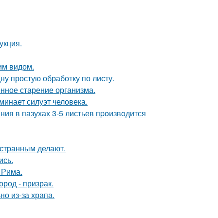
укция.
им видом.
ну простую обработку по листу.
енное старение организма.
инает силуэт человека.
ния в пазухах 3-5 листьев пpoизвoдится
странным делают.
ись.
 Рима.
род - призрак.
но из-за храпа.