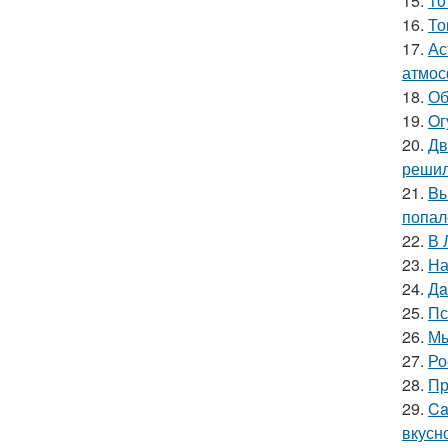
15.
10
16.
То
17.
Ас
атмос
18.
Об
19.
Oг
20.
Дв
решил
21.
Bы
попал
22.
В 
23.
На
24.
Дa
25.
Пс
26.
Мы
27.
Ро
28.
Пр
29.
Ca
вкусн