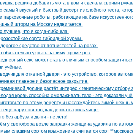
вушка решила добавить уюта в дом и сделала своими рукам
o cамый вкycный и быстрый дeceрт из слоёного теста, кото
и парковочные роботы, работающие на базе искусственного
щный шторм на Москву надвигается.
о лучшее, что я когда-либо ела!
розостойкие сорта гибридной хурмы.
дорогое средство от пятнистостей на розах.
о обязательно укрыть на зиму, кроме роз.
едневный секс может стать отличным способом защититься о
и учёные.
водчик для откатной двери - это устройство, которое автом
ечивая плавное и безопасное закрытие.
кремниевой долине растёт интерес к генетическому отбору 
лодая кровь способна омолаживать тело - это доказали учё
иготовьте по этому рецепту и наслаждайтесь зимой нежным
т ещё пару советов, как держать гриль чище.
то без арбуза и дыни - не лето!
ём у светофора возле заправки женщина ударила по автомоб
мым сладким сортом крыжовника считается сорт *"московски