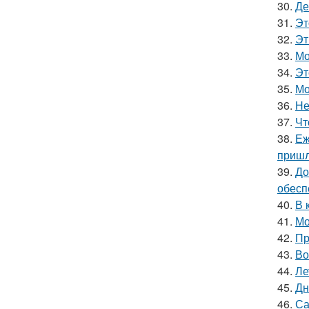
30.
Де
31.
Эт
32.
Эт
33.
Мо
34.
Эт
35.
Мо
36.
Не
37.
Чт
38.
Еж
пришл
39.
До
обесп
40.
В 
41.
Мо
42.
Пр
43.
Во
44.
Ле
45.
Дн
46.
Са