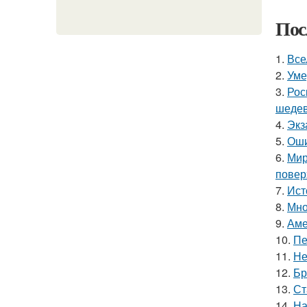
Пос
1.
Все
2.
Уме
3.
Рос
шедев
4.
Экз
5.
Оши
6.
Мир
повер
7.
Ист
8.
Мно
9.
Аме
10.
Пе
11.
Не
12.
Бр
13.
Ст
14.
На