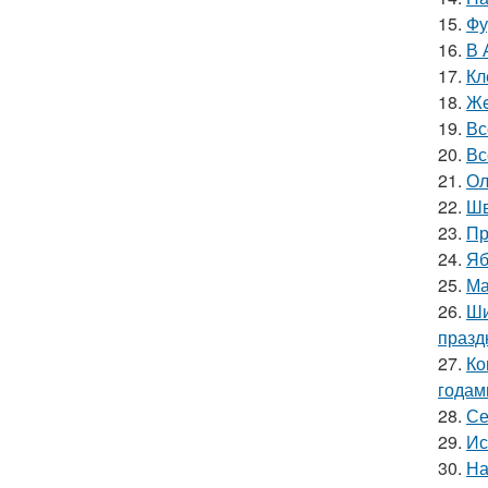
15.
Фу
16.
В 
17.
Кл
18.
Жe
19.
Вс
20.
Вс
21.
Ол
22.
Шв
23.
Пр
24.
Яб
25.
Ма
26.
Ши
празд
27.
Ко
годам
28.
Се
29.
Ис
30.
На