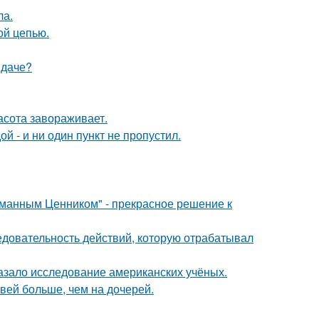
ла.
ой цепью.
 даче?
асота завораживает.
й - и ни один пункт не пропустил.
уманным Ценником" - прекрасное решение к
ледовательность действий, которую отрабатывал
азало исследование американских учёных.
вей больше, чем на дочерей.