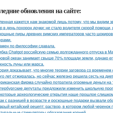
ледние обновления на сайте:
ленная кажется нам знакомой лишь потому, что мы видим з
р в день похорон дочки: не стало водителя скорой помощи, 
кошные пиры древних римских императоров часто шокиро
рами.
амен по философии сдавала.
бка Chatgpt российскую семью долгожданного отпуска в М
овой океан занимает свыше 70% площади земли, однако ег
хность луны или марса.
ория доказывает, что многие теории заговора со временем
го лет отжиралась, но сейчас железно решила сесть на диет
риканская фирма случайно потратила огромные деньги на 
тербургские депутаты предложили изменить школьную прог
которые археологические открытия наше прошлое слишком
ак с разницей в возрасте и роскошные подарки вызвали об
apый китайский рецепт: раствор, в котором любой черенок 
туральные стимуляторы образования корней.