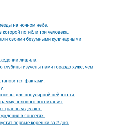
вёзды на ночном небе.
в которой погибли три человека.
вали своими безумными кулинарными
акедонии лишила.
о глубины изучены нами гораздо хуже, чем
 становятся фактами.
у.
токены для популярной нейросети.
рамму полового воспитания.
 странным делают.
суждения в соцсетях.
пустит первые корешки за 2 дня.