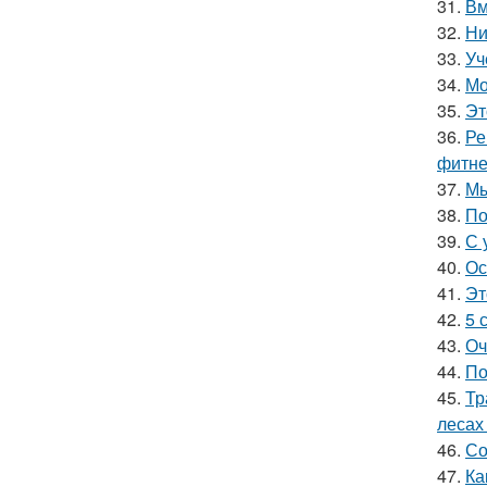
31.
Вм
32.
Ни
33.
Уч
34.
Мо
35.
Эт
36.
Ре
фитне
37.
Мы
38.
По
39.
С 
40.
Ос
41.
Эт
42.
5 
43.
Оч
44.
По
45.
Тр
лесах
46.
Со
47.
Ка