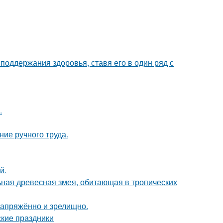
поддержания здоровья, ставя его в один ряд с
.
ние ручного труда.
й.
льная древесная змея, обитающая в тропических
напряжённо и зрелищно.
ские праздники