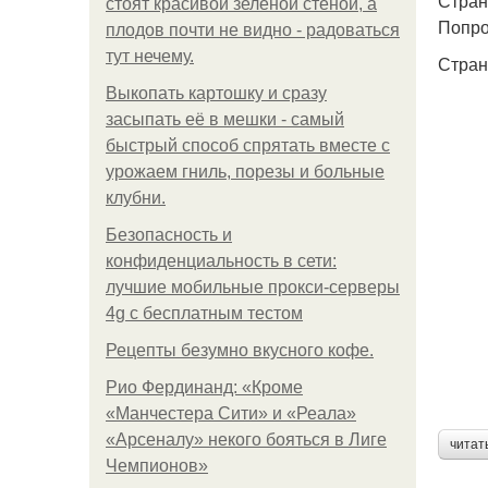
Стран
стоят красивой зелёной стеной, а
Попро
плодов почти не видно - радоваться
тут нечему.
Стран
Выкопать картошку и сразу
засыпать её в мешки - самый
быстрый способ спрятать вместе с
урожаем гниль, порезы и больные
клубни.
Безопасность и
конфиденциальность в сети:
лучшие мобильные прокси-серверы
4g с бесплатным тестом
Рецепты безумно вкусного кофе.
Рио Фердинанд: «Кроме
«Манчестера Сити» и «Реала»
«Арсеналу» некого бояться в Лиге
читат
Чемпионов»