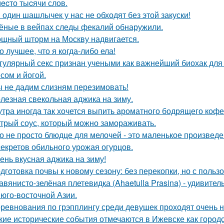
ecто тыcячи слов.
 один шашлычек у нас не обходят без этой закуски!
ёные в вейпах следы фекалий обнаружили.
щный шторм на Москву надвигается.
о лучшее, что я когда-либо ела!
гулярный секс признан учеными как важнейший биохак для 
сом и йогой.
 не дадим слизням перезимовать!
лезная свекольная аджика на зиму.
утра иногда так хочется выпить ароматного бодрящего кофе
трый соус, который можно замораживать.
о не просто блюдце для мелочей - это маленькое произведе
секретов обильного урожая огурцов.
ень вкусная аджика на зиму!
дготовка почвы к новому сезону: без перекопки, но с пользо
авянисто-зелёная плетевидка (Ahaetulla Prasina) - удивите
 юго-восточной Азии.
ревнования по грэпплингу среди девушек проходят очень 
кие исторические события отмечаются в Ижевске как город