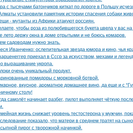
ра с тысячами батончиков киткат по дороге в Польшу исчез
Алматы установили памятник истории спасения собаки жив
ещи - мутанты из Африки атакуют россиян.
лаете, чтобы роза из полюбившегося букета цвела у вас на
е лето держу окна в доме отрытыми и не боюсь комаров.
ем садоводам нужно знать.
еся Иванченко: ослепительная звезда юмора и кино, чья кр
арценеггер приехал в Ссср за искусством, мехами и легендо
о выращивание укропа.
локи очень уникальный продукт.
ринованные помидоры с морковной ботвой.
кapное, вкycное, аpoматное домашнее вино, да еще и с "Г
ничному столу!
гда самолёт начинает разбег, пилот выполняет чёткую пос
и.
мейная жизнь снижает уровень тестостерона у мужчин, пок
следование показало, что матери в среднем тратят на сыно
сыпной пирог с творожной начинкой.