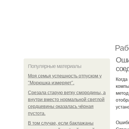
Раб
Оши
Популярные материалы
сое
Моя семья успешность отпуском у
Когда
"Морюшка измеряет".
компь
метод
Срезала старую ветку смородины, а
отобр
внутри вместо нормальной светлой
устан
сердцевины оказалась чёрная
пустота.
Ошибк
В том случае, если баклажаны