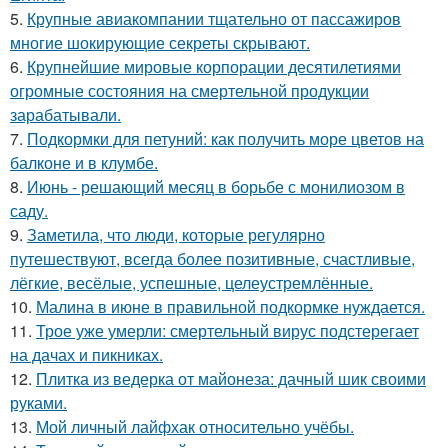
5.
Крупные авиакомпании тщательно от пассажиров
многие шокирующие секреты скрывают.
6.
Крупнейшие мировые корпорации десятилетиями
огромные состояния на смертельной продукции
зарабатывали.
7.
Подкормки для петуний: как получить море цветов на
балконе и в клумбе.
8.
Июнь - решающий месяц в борьбе с монилиозом в
саду.
9.
Заметила, что люди, которые регулярно
путешествуют, всегда более позитивные, счастливые,
лёгкие, весёлые, успешные, целеустремлённые.
10.
Малина в июне в правильной подкормке нуждается.
11.
Трое уже умерли: смертельный вирус подстерегает
на дачах и пикниках.
12.
Плитка из ведерка от майонеза: дачный шик своими
руками.
13.
Мой личный лайфхак относительно учёбы.