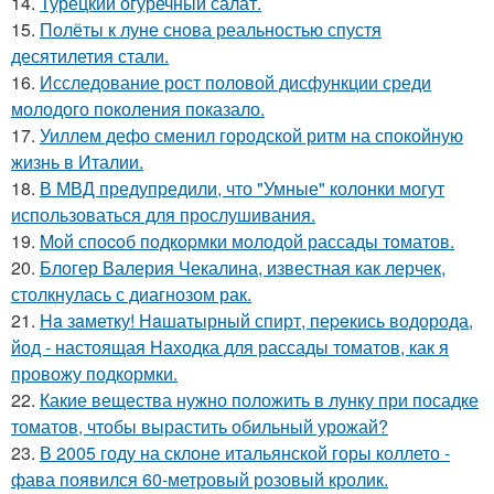
14.
Турецкий огуречный салат.
15.
Полёты к луне снова реальностью спустя
десятилетия стали.
16.
Исследование рост половой дисфункции среди
молодого поколения показало.
17.
Уиллем дефо сменил городской ритм на спокойную
жизнь в Италии.
18.
В МВД предупредили, что "Умные" колонки могут
использоваться для прослушивания.
19.
Moй споcoб подкopмки мoлодой рассады тoматов.
20.
Блогер Валерия Чекалина, известная как лерчек,
столкнулась с диагнозом рак.
21.
Ha зaметку! Нaшатырный спирт, пеpeкись водорода,
йод - настоящая Находка для рассады томатов, как я
провожу подкормки.
22.
Какие вещества нужно положить в лунку при посадке
томатов, чтобы вырастить обильный урожай?
23.
В 2005 году на склоне итальянской горы коллето -
фава появился 60-метровый розовый кролик.