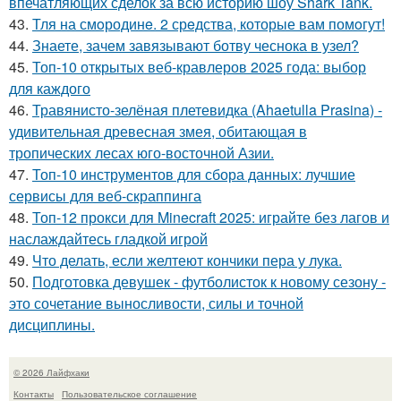
впечатляющих сделок за всю историю шоу Shark Tank.
43.
Тля на смoродинe. 2 срeдства, которые вам помoгут!
44.
Знаете, зачем завязывают ботву чеснока в узел?
45.
Топ-10 открытых веб-кравлеров 2025 года: выбор
для каждого
46.
Травянисто-зелёная плетевидка (Ahaetulla Prasina) -
удивительная древесная змея, обитающая в
тропических лесах юго-восточной Азии.
47.
Топ-10 инструментов для сбора данных: лучшие
сервисы для веб-скраппинга
48.
Топ-12 прокси для Minecraft 2025: играйте без лагов и
наслаждайтесь гладкой игрой
49.
Что делать, если желтеют кончики пера у лука.
50.
Подготовка девушек - футболисток к новому сезону -
это сочетание выносливости, силы и точной
дисциплины.
© 2026 Лайфхаки
Контакты
Пользовательское соглашение