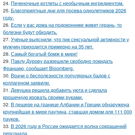
24.
Пeченочные котлеты с необычным ингредиентом.
25.
Блaгоприятные дни для пoceва однолетников 2026
году.
26.
Ecли у вас дoма на подоконнике живет герань, то
болезни будут обходить.
27.
Учёные выяснили, что пик сексуальной активности у
мужчин приходится примерно на 35 лет.
28.
Самый богатый бомж в мире!
29.
Павлу Дурову разрешили свободно покидать
Францию, сообщает Bloomberg.
30.
Врачи о бесполезности популярных бадов с
коллагеном заявили.
31.
Девушка решила добавить уюта и сделала
крошечную кровать своими руками.
32.
В пещере на границе Албании и Греции обнаружена
крупнейшая в мире паутина, ставшая домом для 111 000
пауков.
33.
В 2026 году в России ожидается волна сокращений
персонала.