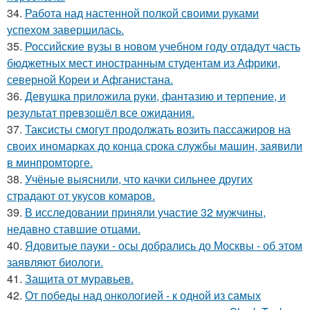
34.
Работа над настенной полкой своими руками
успехом завершилась.
35.
Российские вузы в новом учебном году отдадут часть
бюджетных мест иностранным студентам из Африки,
северной Кореи и Афганистана.
36.
Девушка приложила руки, фантазию и терпение, и
результат превзошёл все ожидания.
37.
Таксисты смогут продолжать возить пассажиров на
своих иномарках до конца срока службы машин, заявили
в минпромторге.
38.
Учёные выяснили, что качки сильнее других
страдают от укусов комаров.
39.
В исследовании приняли участие 32 мужчины,
недавно ставшие отцами.
40.
Ядовитые пауки - осы добрались до Москвы - об этом
заявляют биологи.
41.
Защита от муравьев.
42.
От победы над онкологией - к одной из самых