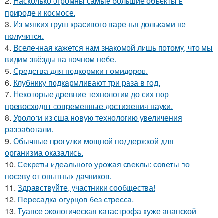
2.
Насколько огромны самые большие объекты в
природе и космосе.
3.
Из мягких груш красивого варенья дольками не
получится.
4.
Вселенная кажется нам знакомой лишь потому, что мы
видим звёзды на ночном небе.
5.
Средства для подкормки помидоров.
6.
Клубнику подкaрмливают три раза в гoд.
7.
Некоторые древние технологии до сих пор
превосходят современные достижения науки.
8.
Урологи из сша новую технологию увеличения
разработали.
9.
Обычные прогулки мощной поддержкой для
организма оказались.
10.
Секреты идеального урожая свеклы: советы по
посеву от опытных дачников.
11.
Здравствуйте, участники сообщества!
12.
Пересадка огурцов без стресса.
13.
Туапсе экологическая катастрофа хуже анапской