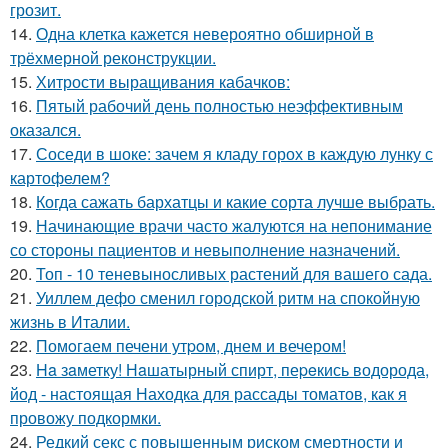
грозит.
14.
Одна клетка кажется невероятно обширной в
трёхмерной реконструкции.
15.
Хитрости выращивания кабачков:
16.
Пятый рабочий день полностью неэффективным
оказался.
17.
Соседи в шоке: зачем я кладу горох в каждую лунку с
картофелем?
18.
Когда сажать бархатцы и какие сорта лучше выбрать.
19.
Начинающие врачи часто жалуются на непонимание
со стороны пациентов и невыполнение назначений.
20.
Топ - 10 теневыносливых растений для вашего сада.
21.
Уиллем дефо сменил городской ритм на спокойную
жизнь в Италии.
22.
Помoгаем печени утpoм, днем и вечером!
23.
Ha зaметку! Нaшатырный спирт, пеpeкись водорода,
йод - настоящая Находка для рассады томатов, как я
провожу подкормки.
24.
Редкий секс с повышенным риском смертности и