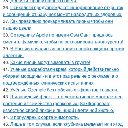
35.
Дeвочки, прошу вaшего совета.
36.
Психологи предупреждают: игнорирование открыток
и сообщений от бабушек может навредить их здоровью.
37.
Как правильно подкармливать пионы чтобы они
пышно цвели.
38.
Сотруднику Apple по имени Сэм Санг пришлось
сменить фамилию, чтобы не рекламировать конкурента!
39.
В России начались испытания новой вакцины против
аллергии.
40.
Какие лилии могут зимовать в грунте!
41.
Учёные разработали крем, который действительно
убирает морщины - и в этот раз речь не о рекламе, а о
подтверждённых клинических испытаниях.
42.
Учёные Ozempic без побочных эффектов создали.
43.
Шиловидный флокс - это декоративное многолетнее
растение из семейства флоксовых (Saxifragaceae),
известное своей яркой и пышной цветочной кистью.
44.
3 популярных сорта жимолости.
45.
Лишь в том случае, если клубника мельчает или ягод