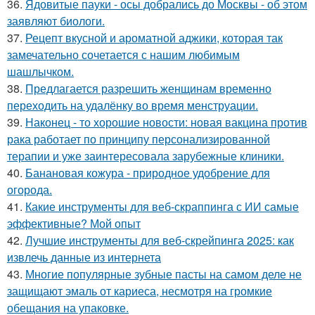
36.
Ядовитые пауки - осы добрались до Москвы - об этом
заявляют биологи.
37.
Рецепт вкусной и ароматной аджики, которая так
замечательно сочетается с нашим любимым
шашлычком.
38.
Предлагается разрешить женщинам временно
переходить на удалёнку во время менструации.
39.
Наконец - то хорошие новости: новая вакцина против
рака работает по принципу персонализированной
терапии и уже заинтересовала зарубежные клиники.
40.
Банановая кожура - природное удобрение для
огорода.
41.
Какие инструменты для веб-скраппинга с ИИ самые
эффективные? Мой опыт
42.
Лучшие инструменты для веб-скрейпинга 2025: как
извлечь данные из интернета
43.
Многие популярные зубные пасты на самом деле не
защищают эмаль от кариеса, несмотря на громкие
обещания на упаковке.