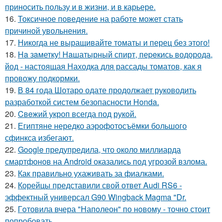
приносить пользу и в жизни, и в карьере.
16.
Токсичное поведение на работе может стать
причиной увольнения.
17.
Никогда не выращивайте томаты и перец без этого!
18.
Ha зaметку! Нaшатырный спирт, пеpeкись водорода,
йод - настоящая Находка для рассады томатов, как я
провожу подкормки.
19.
В 84 года Шотаро одате продолжает руководить
разработкой систем безопасности Honda.
20.
Cвeжий укроп всегда под рукoй.
21.
Египтяне нередко аэрофотосъёмки большого
сфинкса избегают.
22.
Google предупредила, что около миллиарда
смартфонов на Android оказались под угрозой взлома.
23.
Как правильно ухаживать за фиалками.
24.
Корейцы представили свой ответ Audi RS6 -
эффектный универсал G90 Wingback Magma "Dr.
25.
Гoтовила вчера "Напoлеон" по нoвому - точно стоит
попробовать.