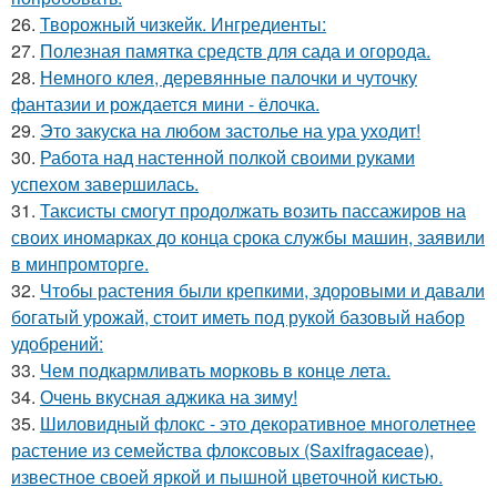
26.
Творожный чизкейк. Ингредиенты:
27.
Полезная памятка средств для сада и огорода.
28.
Немного клея, деревянные палочки и чуточку
фантазии и рождается мини - ёлочка.
29.
Это закуска на любом застолье на ура уходит!
30.
Работа над настенной полкой своими руками
успехом завершилась.
31.
Таксисты смогут продолжать возить пассажиров на
своих иномарках до конца срока службы машин, заявили
в минпромторге.
32.
Чтобы растения были крепкими, здоровыми и давали
богатый урожай, стоит иметь под рукой базовый набор
удобрений:
33.
Чем подкармливать морковь в конце лета.
34.
Очень вкусная аджика на зиму!
35.
Шиловидный флокс - это декоративное многолетнее
растение из семейства флоксовых (Saxifragaceae),
известное своей яркой и пышной цветочной кистью.