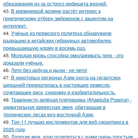
образования из-за острого дефицита врачей.
43.
В кремниевой долине растёт интерес к
генетическому отбору эмбрионов с акцентом на
интеллект.
44.
Учёные из пермского политеха обнаружили
радиацию в китайских гибридных автомобилях,
превышающую норму в восемь раз.
45.
Молодая кровь способна омолаживать тело - это
доказали учёные.
46.
Лето без арбуза и дыни - не лето!
47.
В некоторых регионах Азии охота на гигантских
шершней превратилась в настоящее ремесло,
сочетающее риск, сноровку и изобретательность.
48.
Травянисто-зелёная плетевидка (Ahaetulla Prasina) -
удивительная древесная змея, обитающая в
тропических лесах юго-восточной Азии.
49.
Топ-11 лучших инструментов для веб-скраппинга в
2025 году
50.
Дорогие мои, хочу поделиться с вами очень простым