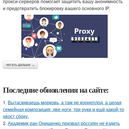
прокси-серверов помогает защитить вашу анонимность
и предотвратить блокировку вашего основного IP.
читать дальше →
Последние обновления на сайте:
1.
Вытаскиваешь морковь, а там не корнеплод, а целая
семейная композиция: две ноги, три руки и ещё какой-то
хвост сбоку.
2.
Академик ран Онищенко призвал россиян не ездить