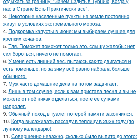
отдыхать за границу: "Зачем Ездить в Турцию, Когда у
нас в Стране Есть Практически все".
3.
Некоторые населенные пункты на земле постоянно
живут в условиях экстремального мороза.
4.
Подкормка капусты в июне: мы выбираем лучшее для
крепких кочанов.
5.
Тля. Поможет поможет только это. слышу жалобы: нет
сил бороться, ничего не помогает.
6.
У меня есть лишний вес, пытаюсь как-то двигаться и
есть поменьше, но за зиму всё равно набрала больше
обычного.
7.
Муж часто домашние дела на потом задвигает.
8.
Лишь в том случае, если к вам пристала песня и вы не
можете от неё никак отделаться, поете ее сутками
напролет.
9.
Обычный поход в туалет потерей памяти закончился.
10.
Когда высаживать рассаду в теплицу в 2026 году (по
лунному календарю).
11.
Совершенно неважно, сколько было выпито до этого: