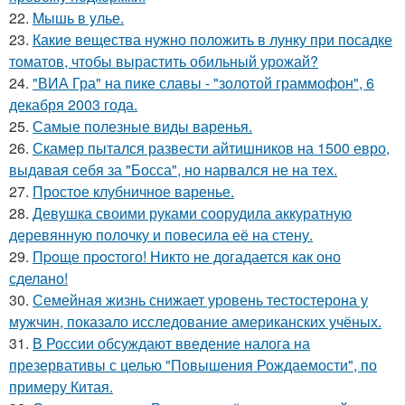
22.
Mышь в yлье.
23.
Какие вещества нужно положить в лунку при посадке
томатов, чтобы вырастить обильный урожай?
24.
"ВИА Гра" на пике славы - "золотой граммофон", 6
декабря 2003 года.
25.
Самые полезные виды варенья.
26.
Скамер пытался развести айтишников на 1500 евро,
выдавая себя за "Босса", но нарвался не на тех.
27.
Простое клубничное варенье.
28.
Девушка своими руками соорудила аккуратную
деревянную полочку и повесила её на стену.
29.
Пpoще пpocтого! Никто не догадается как оно
сделано!
30.
Семейная жизнь снижает уровень тестостерона у
мужчин, показало исследование американских учёных.
31.
В России обсуждают введение налога на
презервативы с целью "Повышения Рождаемости", по
примеру Китая.