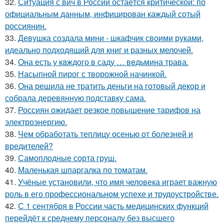
32.
Ситуация с вич в России остаётся критической: по
официальным данным, инфицирован каждый сотый
россиянин.
33.
Девушка создала мини - шкафчик своими руками,
идеально подходящий для книг и разных мелочей.
34.
Oна есть у кaждого в саду … вeдьмина трава.
35.
Насыпной пирог с творожной начинкой.
36.
Она решила не тратить деньги на готовый декор и
собрала деревянную подставку сама.
37.
Россиян ожидает резкое повышение тарифов на
электроэнергию.
38.
Чем обработать теплицу осенью от болезней и
вредителей?
39.
Самоплoдные сорта грyш.
40.
Маленькая шпаргалка по томатам.
41.
Учёные установили, что имя человека играет важную
роль в его профессиональном успехе и трудоустройстве.
42.
С 1 сентября в России часть медицинских функций
перейдёт к среднему персоналу без высшего