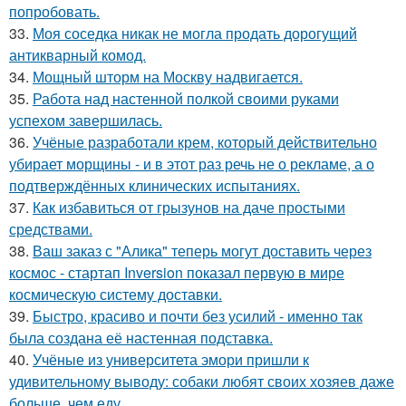
попробовать.
33.
Моя соседка никак не могла продать дорогущий
антикварный комод.
34.
Мощный шторм на Москву надвигается.
35.
Работа над настенной полкой своими руками
успехом завершилась.
36.
Учёные разработали крем, который действительно
убирает морщины - и в этот раз речь не о рекламе, а о
подтверждённых клинических испытаниях.
37.
Как избавиться от грызунов на даче простыми
средствами.
38.
Ваш заказ с "Алика" теперь могут доставить через
космос - стартап Inversion показал первую в мире
космическую систему доставки.
39.
Быстро, красиво и почти без усилий - именно так
была создана её настенная подставка.
40.
Учёные из университета эмори пришли к
удивительному выводу: собаки любят своих хозяев даже
больше, чем еду.