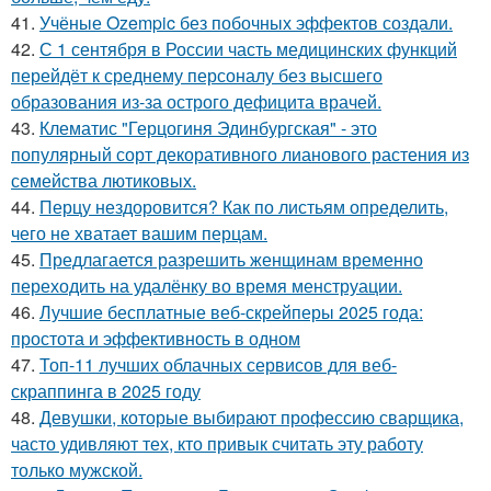
41.
Учёные Ozempic без побочных эффектов создали.
42.
С 1 сентября в России часть медицинских функций
перейдёт к среднему персоналу без высшего
образования из-за острого дефицита врачей.
43.
Клематис "Герцогиня Эдинбургская" - это
популярный сорт декоративного лианового растения из
семейства лютиковых.
44.
Перцу нездоровится? Как по листьям определить,
чего не хватает вашим перцам.
45.
Предлагается разрешить женщинам временно
переходить на удалёнку во время менструации.
46.
Лучшие бесплатные веб-скрейперы 2025 года:
простота и эффективность в одном
47.
Топ-11 лучших облачных сервисов для веб-
скраппинга в 2025 году
48.
Девушки, которые выбирают профессию сварщика,
часто удивляют тех, кто привык считать эту работу
только мужской.