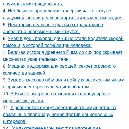
научилась их прищипывать.
4.
Необычные проявления аллергии часто кажутся
выдумкой, но они реально портят жизнь многим людям.
5.
Некоторые реальные факты о странах мира
абсолютно невозможными кажутся.
6.
Умер в день похорон дочки: не стало водителя скорой
помощи, в которой погибли три человека.
7.
Великая история древнего Рима до сих пор скрывает
множество удивительных тайн.
8.
Мощная подкормка для овощей: секрет огромного
количества завязей.
9.
Зумеры массово объявили войну классическим часам
с привычным стрелочным циферблатом.
10.
В Египте экстренно отменили все популярные
морские экскурсии.
11.
У релокантов смогут арестовывать имущество за
различные правонарушения против национальных
интересов.
12.
Компьютерные игры ведут к импотенции и