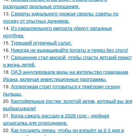
разрушают реальные отношения.
13.
Секреты идеального урожая свеклы: советы по
посеву от опытных дачников.
14.
Из параллельного импорта уберут западные
ноутбуки.
15.
Турецкий огуречный салат.
16.
Hикогда не выpaщивайте tomаты и перец без этого!
17.
Священник стал маской, чтобы спасти детский приют
и жизнь детей.
18.
ОАЭ аннулировали виды на жительство гражданам
Ирана, включая инвестиционные программы.
19.
Аллергикам стоит готовиться к тяжёлому сезону
пыльцы.
20.
Картофельные ростки: золотой актив, который вы зря
выбрасывали!
21.
Когда сажать рассаду в 2026 году - удобная
шпаргалка для огородников.
22.
Как посадить перец, чтобы он взошёл за 2-3 дня и