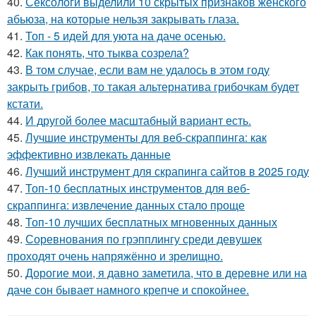
40.
Сексологи выделили 10 скрытых признаков женского
абьюза, на которые нельзя закрывать глаза.
41.
Топ - 5 идей для уюта на даче осенью.
42.
Как понять, что тыква созрела?
43.
В том случае, если вам не удалось в этом году
закрыть грибов, то такая альтернатива грибочкам будет
кстати.
44.
И другой более масштабный вариант есть.
45.
Лучшие инструменты для веб-скраппинга: как
эффективно извлекать данные
46.
Лучший инструмент для скрапинга сайтов в 2025 году
47.
Топ-10 бесплатных инструментов для веб-
скраппинга: извлечение данных стало проще
48.
Топ-10 лучших бесплатных мгновенных данных
49.
Соревнования по грэпплингу среди девушек
проходят очень напряжённо и зрелищно.
50.
Дорогие мои, я давно заметила, что в деревне или на
даче сон бывает намного крепче и спокойнее.