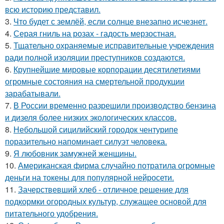
всю историю представил.
3.
Что будет с землёй, если солнце внезапно исчезнет.
4.
Серая гниль на розах - гадость мерзостная.
5.
Тщательно охраняемые исправительные учреждения
ради полной изоляции преступников создаются.
6.
Крупнейшие мировые корпорации десятилетиями
огромные состояния на смертельной продукции
зарабатывали.
7.
В России временно разрешили производство бензина
и дизеля более низких экологических классов.
8.
Небольшой сицилийский городок чентурипе
поразительно напоминает силуэт человека.
9.
Я любовник замужней женщины.
10.
Американская фирма случайно потратила огромные
деньги на токены для популярной нейросети.
11.
Зачерствевший хлеб - отличное решение для
подкормки огородных культур, служащее основой для
питательного удобрения.