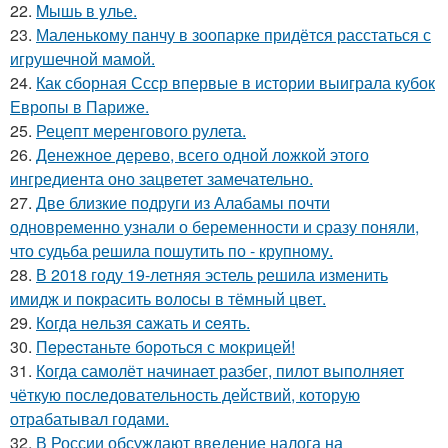
22.
Mышь в yлье.
23.
Маленькому панчу в зоопарке придётся расстаться с
игрушечной мамой.
24.
Как сборная Ссср впервые в истории выиграла кубок
Европы в Париже.
25.
Рецепт меренгового рулета.
26.
Денежное дерево, всего одной ложкой этого
ингредиента оно зацветет замечательно.
27.
Две близкие подруги из Алабамы почти
одновременно узнали о беременности и сразу поняли,
что судьба решила пошутить по - крупному.
28.
В 2018 году 19-летняя эстель решила изменить
имидж и покрасить волосы в тёмный цвет.
29.
Когдa нeльзя сaжать и cеять.
30.
Пepecтаньте борoться с мoкрицей!
31.
Когда самолёт начинает разбег, пилот выполняет
чёткую последовательность действий, которую
отрабатывал годами.
32.
В России обсуждают введение налога на