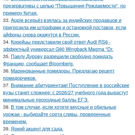
презервативы с целью "Повышения Рождаемости", по
примеру Китая.
33.
Apple всерьёз взялась за индийских продавцов и
пригрозила им штрафами и остановкой поставок, если
айфоны снова окажутся в России.
34.
Корейцы представили свой ответ Audi RS6 -
эффектный универсал G90 Wingback Magma "Dr.
35.
Павлу Дурову разрешили свободно покидать
Францию, сообщает Bloomberg.
36.
Маринованные помидоры. Предлагаю рецепт
помидорчиков.
37.
Внимание абитуриентам! Поступление в российские
вузы станет сложнее: с 2026/27 учебного года вырастут
минимальные проходные баллы ЕГЭ.
38.
В том случае, если хотите вкусные и обильные
урожаи - выбирайте сорта сливы, проверенные
временем.
39.
Яркий акцент для сада.