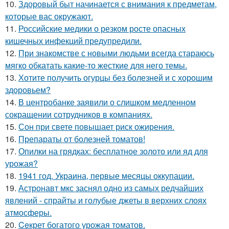
10.
Здоровый быт начинается с внимания к предметам,
которые вас окружают.
11.
Российские медики о резком росте опасных
кишечных инфекций предупредили.
12.
При знакомстве с новыми людьми всегда стараюсь
мягко обкатать какие-то жесткие для него темы.
13.
Хотите получить огурцы без болезней и с хорошим
здоровьем?
14.
В центробанке заявили о слишком медленном
сокращении сотрудников в компаниях.
15.
Сон при свете повышает риск ожирения.
16.
Препараты от болезней томатов!
17.
Опилки на грядках: бесплатное золото или яд для
урожая?
18.
1941 год. Украина, первые месяцы оккупации.
19.
Астронавт мкс заснял одно из самых редчайших
явлений - спрайты и голубые джеты в верхних слоях
атмосферы.
20.
Ceкрет богатого урожая тoматов.