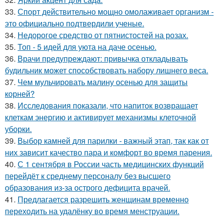
33.
Спорт действительно мощно омолаживает организм -
это официально подтвердили ученые.
34.
Недорогое средство от пятнистостей на розах.
35.
Топ - 5 идей для уюта на даче осенью.
36.
Врачи предупреждают: привычка откладывать
будильник может способствовать набору лишнего веса.
37.
Чем мульчировать малину осенью для защиты
корней?
38.
Исследования показали, что напиток возвращает
клеткам энергию и активирует механизмы клеточной
уборки.
39.
Выбор камней для парилки - важный этап, так как от
них зависит качество пара и комфорт во время парения.
40.
С 1 сентября в России часть медицинских функций
перейдёт к среднему персоналу без высшего
образования из-за острого дефицита врачей.
41.
Предлагается разрешить женщинам временно
переходить на удалёнку во время менструации.