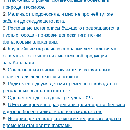
природе и космосе.
2.
Малина отплодоносила, и многие про неё тут же
забыли до следующего лета.
3.
Роскошные мегаполисы будущего превращаются в
пустые города - призраки вопреки гигантским
финансовым вложениям.
4.
Крупнейшие мировые корпорации десятилетиями
огромные состояния на смертельной продукции
зарабатывали.
5.
Современный гейминг оказался исключительно
полезен для человеческой психики.
6.
Родителей с двумя детьми временно освободят от
регулярных выплат по ипотеке.
7.
Сделал тест днк на дочь - результат 0%.
8.
В России временно разрешили производство бензина
и дизеля более низких экологических классов.
9.
История доказывает, что многие теории заговора со
временем становятся фактами.