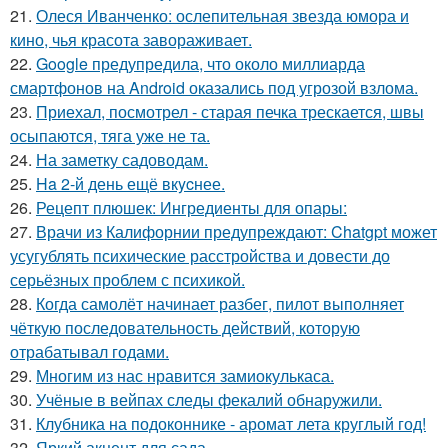
21.
Олеся Иванченко: ослепительная звезда юмора и
кино, чья красота завораживает.
22.
Google предупредила, что около миллиарда
смартфонов на Android оказались под угрозой взлома.
23.
Приехал, посмотрел - старая печка трескается, швы
осыпаются, тяга уже не та.
24.
На заметку садоводам.
25.
Ha 2-й день ещё вкycнее.
26.
Рецепт плюшек: Ингредиенты для опары:
27.
Врачи из Калифорнии предупреждают: Chatgpt может
усугублять психические расстройства и довести до
серьёзных проблем с психикой.
28.
Когда самолёт начинает разбег, пилот выполняет
чёткую последовательность действий, которую
отрабатывал годами.
29.
Многим из нас нравится замиокулькаса.
30.
Учёные в вейпах следы фекалий обнаружили.
31.
Клубника на подоконнике - аромат лета круглый год!
32.
Яркий акцент для сада.