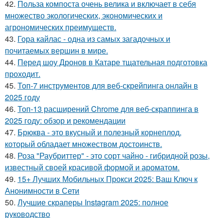
42.
Польза компоста очень велика и включает в себя
множество экологических, экономических и
агрономических преимуществ.
43.
Гора кайлас - одна из самых загадочных и
почитаемых вершин в мире.
44.
Перед шоу Дронов в Катаре тщательная подготовка
проходит.
45.
Топ-7 инструментов для веб-скрейпинга онлайн в
2025 году
46.
Топ-13 расширений Chrome для веб-скраппинга в
2025 году: обзор и рекомендации
47.
Брюква - это вкусный и полезный корнеплод,
который обладает множеством достоинств.
48.
Роза "Раубриттер" - это сорт чайно - гибридной розы,
известный своей красивой формой и ароматом.
49.
15+ Лучших Мобильных Прокси 2025: Ваш Ключ к
Анонимности в Сети
50.
Лучшие скраперы Instagram 2025: полное
руководство