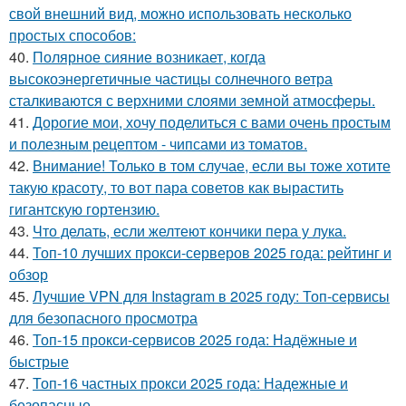
свой внешний вид, можно использовать несколько
простых способов:
40.
Полярное сияние возникает, когда
высокоэнергетичные частицы солнечного ветра
сталкиваются с верхними слоями земной атмосферы.
41.
Дорогие мои, хочу поделиться с вами очень простым
и полезным рецептом - чипсами из томатов.
42.
Внимание! Только в том случае, если вы тоже хотите
такую красоту, то вот пара советов как вырастить
гигантскую гортензию.
43.
Что делать, если желтеют кончики пера у лука.
44.
Топ-10 лучших прокси-серверов 2025 года: рейтинг и
обзор
45.
Лучшие VPN для Instagram в 2025 году: Топ-сервисы
для безопасного просмотра
46.
Топ-15 прокси-сервисов 2025 года: Надёжные и
быстрые
47.
Топ-16 частных прокси 2025 года: Надежные и
безопасные