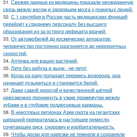
31.
Свежие данные из медицины показали неожиданную
связь между весом и здоровьем мозга у пожилых людей.
32.
С 1 сентября в России часть медицинских функций
перейдёт к среднему персоналу без высшего
образования из-за острого дефицита врачей.
33.
От автомобилей до космических аппаратов:
человечество постоянно разгоняется до невероятных
скоростей.
34.
Аптечка для ваших растений.
35.
Лето без арбуза и дыни - не лето!
36.
Когда на рану попадает перекись водорода, она
начинает пузыриться и становится белой.
37.
Даже самой дорогой и качественной щёткой
невозможно проникнуть в узкие промежутки между
зубами и в глубокие поддесневые карманы.
38.
В некоторых регионах Азии охота на гигантских
шершней превратилась в настоящее ремесло,
сочетающее риск, сноровку и изобретательность.
39.
Чтобы доски для нарезки не темнели и сохраняли