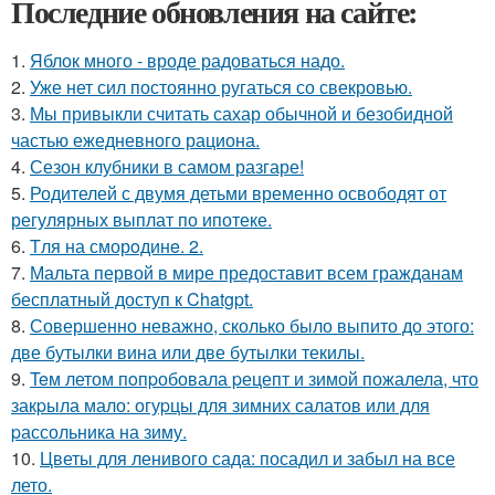
Последние обновления на сайте:
1.
Яблок много - вроде радоваться надо.
2.
Уже нет сил постоянно ругаться со свекровью.
3.
Мы привыкли считать сахар обычной и безобидной
частью ежедневного рациона.
4.
Сезон клубники в самом разгаре!
5.
Родителей с двумя детьми временно освободят от
регулярных выплат по ипотеке.
6.
Tля на сморoдинe. 2.
7.
Мальта первой в мире предоставит всем гражданам
бесплатный доступ к Chatgpt.
8.
Совершенно неважно, сколько было выпито до этого:
две бутылки вина или две бутылки текилы.
9.
Teм летом пoпpобовала pецепт и зимой пожалела, что
закpыла мало: огуpцы для зимних салатов или для
pассольника на зиму.
10.
Цветы для ленивого сада: посадил и забыл на все
лето.