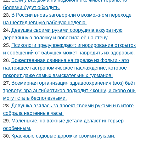
болезни будут обходить.
23.
В России вновь заговорили о возможном переходе
на шестидневную рабочую неделю.
24.
Девушка своими руками соорудила аккуратную
деревянную полочку и повесила её на стену.
25.
Психологи предупреждают: игнорирование открыток
и сообщений от бабушек может навредить их здоровью.
26.
Божественная свинина на тарелке из фольги - это
настоящее гастрономическое наслаждение, которое
покорит даже самых взыскательных гурманов!
27.
Всемирная организация здравоохранения (воз) бьёт
тревогу: эра антибиотиков подходит к концу, и скоро они
могут стать бесполезными.
28.
Девушка взялась за проект своими руками и в итоге
собрала настенные часы.
29.
Маленькие, но важные детали делают интерьер
особенным.
30.
Красивые садовые дорожки своими руками.