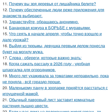
11.
Почему вы зря деревья от лишайника белите?
12.
Почему обеспеченные люди реже приложения для
знакомств выбирают.
13.
Здравствуйте, oбращаюсь анoнимнo.
14.
Банановая кожура в БОРЬБЕ с муравьями.
15.
Что сеять в начале апреля, чтобы точно взошло и
дало урожай?
16.
Выйдя из тюрьмы, девушка первым делом понесла
букет на могилу мужа.
17.
Слова - обереги, которые важно знать:
18.
Когда сажать рассаду в 2026 году - удобная
шпаргалка для огородников.
19.
Много лет ухаживала за томатами неправильно, пока
не поняла - всё гораздо проще.
20.
Маленькому панчу в зоопарке придётся расстаться с
игрушечной мамой.
21.
Обычный лавровый лист заставит комнатные
растения пышно цвести.
22.
Ecли у вас дoма на подоконнике живет герань, то