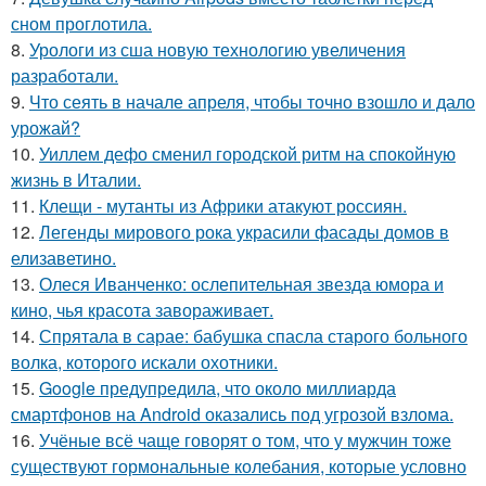
сном проглотила.
8.
Урологи из сша новую технологию увеличения
разработали.
9.
Что сеять в начале апреля, чтобы точно взошло и дало
урожай?
10.
Уиллем дефо сменил городской ритм на спокойную
жизнь в Италии.
11.
Клещи - мутанты из Африки атакуют россиян.
12.
Легенды мирового рока украсили фасады домов в
елизаветино.
13.
Олеся Иванченко: ослепительная звезда юмора и
кино, чья красота завораживает.
14.
Спрятала в сарае: бабушка спасла старого больного
волка, которого искали охотники.
15.
Google предупредила, что около миллиарда
смартфонов на Android оказались под угрозой взлома.
16.
Учёные всё чаще говорят о том, что у мужчин тоже
существуют гормональные колебания, которые условно