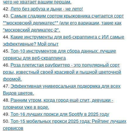
чего не хватает вашим перцам.
42.
Лето без арбуза и дыни - не лето!
43.
Самым сладким сортом крыжовника считается сорт
*"московский деликатес"* (или его вариации, такие как
"московский деликатес-2".
44.
Какие инструменты для веб-скраппинга с ИИ самые
эффективные? Мой опыт
45.
Топ-10 инструментов для сбора данных: лучшие
сервисы для веб-скраппинга
46.
Роза плетистая раубриттер - это популярный сорт
розы, известный своей красивой и пышной цветочной
формой.
47.
Эффективная универсальная подкормка для всех
Видов цветов.
48.
Ранним утром, когда город ещё спит, девушки -
пловчихи уже в воде.
49.
Топ-16 лучших прокси для Spotify в 2025 году
50.
Топ-15 мобильных прокси 2025 года: Рейтинг лучших
сервисов