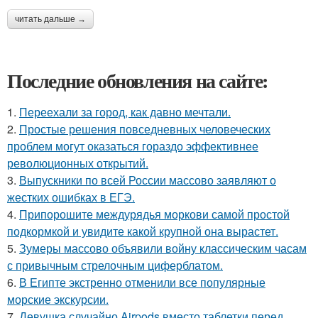
читать дальше →
Последние обновления на сайте:
1.
Переехали за город, как давно мечтали.
2.
Простые решения повседневных человеческих
проблем могут оказаться гораздо эффективнее
революционных открытий.
3.
Выпускники по всей России массово заявляют о
жестких ошибках в ЕГЭ.
4.
Припорошите междурядья моркови самой простой
подкормкой и увидите какой крупной она вырастет.
5.
Зумеры массово объявили войну классическим часам
с привычным стрелочным циферблатом.
6.
В Египте экстренно отменили все популярные
морские экскурсии.
7.
Девушка случайно Airpods вместо таблетки перед