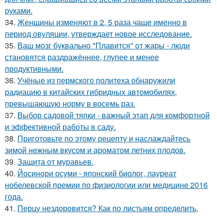
руками.
34.
Женщины изменяют в 2, 5 раза чаще именно в
период овуляции, утверждает новое исследование.
35.
Ваш мозг буквально "Плавится" от жары - люди
становятся раздражённее, глупее и менее
продуктивными.
36.
Учёные из пермского политеха обнаружили
радиацию в китайских гибридных автомобилях,
превышающую норму в восемь раз.
37.
Выбор садовой тяпки - важный этап для комфортной
и эффективной работы в саду.
38.
Приготовьте по этому рецепту и наслаждайтесь
зимой нежным вкусом и ароматом летних плодов.
39.
Защита от муравьев.
40.
Йосинори осуми - японский биолог, лауреат
нобелевской премии по физиологии или медицине 2016
года.
41.
Перцу нездоровится? Как по листьям определить,