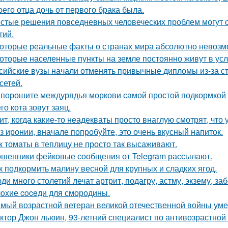
оего отца дочь от первого брака была.
стые решения повседневных человеческих проблем могут 
тий.
оторые реальные факты о странах мира абсолютно невозм
оторые населенные пункты на земле постоянно живут в усл
сийские вузы начали отменять привычные дипломы из-за с
сетей.
порошите междурядья моркови самой простой подкормкой и
го кота зовут заяц.
ит, когда какие-то неадекваты просто внаглую смотрят, что
з иронии, вначале попробуйте, это очень вкусный напиток.
к томаты в теплицу не просто так высаживают.
шенники фейковые сообщения от Telegram рассылают.
к подкормить малину весной для крупных и сладких ягод.
ди много столетий лечат артрит, подагру, астму, экзему, з
oxие coceди для смородины.
мый возрастной ветеран великой отечественной войны уме
ктор Джон льюин, 93-летний специалист по антивозрастной 