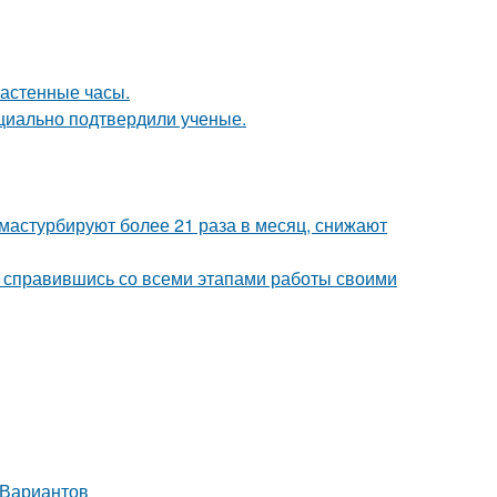
настенные часы.
циально подтвердили ученые.
мастурбируют более 21 раза в месяц, снижают
 справившись со всеми этапами работы своими
 Вариантов