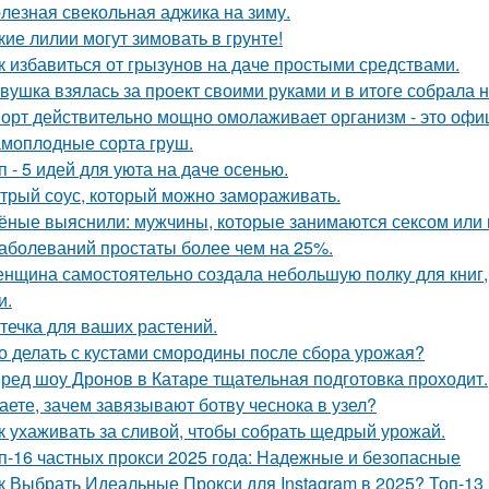
лезная свекольная аджика на зиму.
кие лилии могут зимовать в грунте!
к избавиться от грызунов на даче простыми средствами.
вушка взялась за проект своими руками и в итоге собрала 
орт действительно мощно омолаживает организм - это офи
моплoдные сорта грyш.
п - 5 идей для уюта на даче осенью.
трый соус, который можно замораживать.
ёные выяснили: мужчины, которые занимаются сексом или 
заболеваний простаты более чем на 25%.
нщина самостоятельно создала небольшую полку для книг,
и.
течка для ваших растений.
о делать с кустами смородины после сбора урожая?
ред шоу Дронов в Катаре тщательная подготовка проходит.
аете, зачем завязывают ботву чеснока в узел?
к ухаживать за сливой, чтобы собрать щедрый урожай.
п-16 частных прокси 2025 года: Надежные и безопасные
к Выбрать Идеальные Прокси для Instagram в 2025? Топ-13