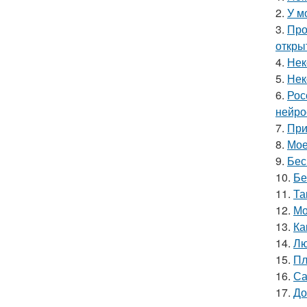
2.
У м
3.
Про
откры
4.
Нек
5.
Нек
6.
Рос
нейро
7.
При
8.
Мое
9.
Бес
10.
Бе
11.
Та
12.
Мо
13.
Ка
14.
Лю
15.
Пл
16.
Са
17.
До