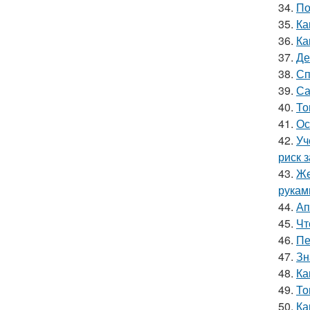
34.
По
35.
Ка
36.
Ка
37.
Де
38.
Сп
39.
Са
40.
То
41.
Ос
42.
Уч
риск 
43.
Же
рукам
44.
Ап
45.
Чт
46.
Пе
47.
Зн
48.
Ка
49.
То
50.
Ка