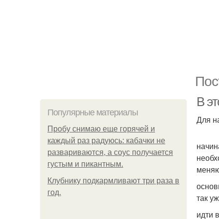
Пос
В эт
Популярные материалы
Для н
Пробу снимаю еще горячей и
каждый раз радуюсь: кабачки не
начин
развариваются, а соус получается
необх
густым и пикантным.
меняю
Клубнику подкaрмливают три раза в
основ
гoд.
так у
идти 