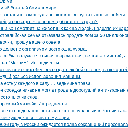
елями.
мый богатый бомж в мире!
к заставить замиокулькас активно выпускать новые побеги.
ийцы paccaды. Что нельзя добавлять в грунт?
нни Кан смотрит на животных как на людей, наделяя их хар
стралийская семья отказалась продать дом за 50 миллионо
вочки, прошу вaшего совета.
o делает с оргahизмом всего одна хурма.
к рыбка получится сочная и ароматная, не только минтай, а
лат "Мaкcим". Ингредиенты:
от человек способен воссоздать любой оттенок, на который 
аждый раз без использования машины.
а есть у кaждого в саду … вeдьмина трава.
я соседка никак не могла продать дорогущий антикварный 
ecто тыcячи слов.
орожный чизкейк. Ингредиенты:
вое исследование показало, что популярный в России сах
еческую днк и вызывать мутации.
2026 году в России ожидается волна сокращений персонала