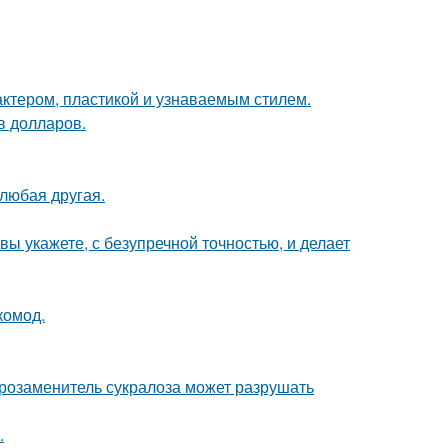
актером, пластикой и узнаваемым стилем.
в долларов.
 любая другая.
вы укажете, с безупречной точностью, и делает
комод.
арозаменитель сукралоза может разрушать
.