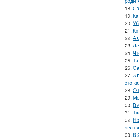
родит
18.
Са
19.
Ка
20.
Уб
21.
Ко
22.
Ав
23.
Дe
24.
Чт
25.
Та
26.
Ca
27.
Эт
это к
28.
Oн
29.
Мо
30.
Вм
31.
Тв
32.
Но
челов
33.
В 