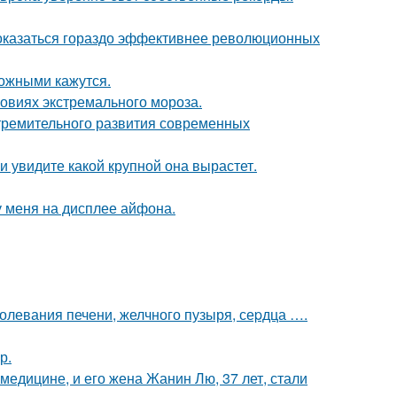
оказаться гораздо эффективнее революционных
ожными кажутся.
овиях экстремального мороза.
тремительного развития современных
 увидите какой крупной она вырастет.
 у меня на дисплее айфона.
аболевания печени, желчного пузыря, сеpдца ….
р.
медицине, и его жена Жанин Лю, 37 лет, стали