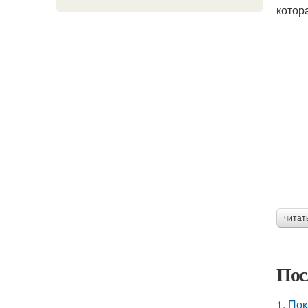
котор
читат
Пос
1.
Пок