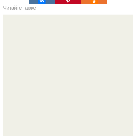
Читайте также
Интересный способ выращивания картофеля, когда
место под посадку ограничено.
Насколько огромны самые большие объекты в природе