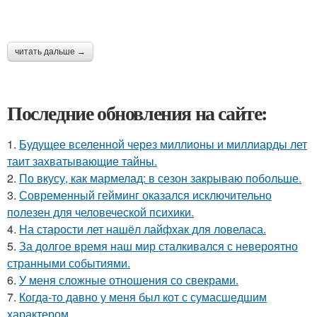
читать дальше →
Последние обновления на сайте:
1.
Будущее вселенной через миллионы и миллиарды лет
таит захватывающие тайны.
2.
По вкусу, как мармелад: в сезон закрываю побольше.
3.
Современный гейминг оказался исключительно
полезен для человеческой психики.
4.
На старости лет нашёл лайфхак для ловеласа.
5.
За долгое время наш мир сталкивался с невероятно
странными событиями.
6.
У меня сложные отношения со свекрами.
7.
Когда-то давно у меня был кот с сумасшедшим
характером.