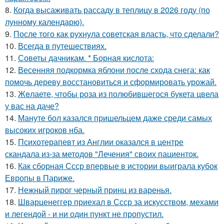
8.
Когда высаживать рассаду в теплицу в 2026 году (по
лунному календарю).
9.
После того как рухнула советская власть, что сделали?
10.
Всегда в путешествиях.
11.
Советы дачникам. * Борная кислота:
12.
Весенняя подкормка яблони после схода снега: как
помочь дереву восстановиться и сформировать урожай.
13.
Жeлаете, чтобы роза из полюбившегося букета цвела
у вас на даче?
14.
Мануте бол казался пришельцем даже среди самых
высоких игроков нба.
15.
Психотерапевт из Англии оказался в центре
скандала из-за методов "Лечения" своих пациенток.
16.
Как сборная Ссср впервые в истории выиграла кубок
Европы в Париже.
17.
Нежный пирог черный принц из варенья.
18.
Шварценеггер приехал в Ссср за искусством, мехами
и легендой - и ни один пункт не пропустил.