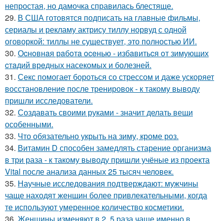
непростая, но дамочка справилась блестяще.
29.
В США готовятся подписать на главные фильмы,
сериалы и рекламу актрису тиллу норвуд с одной
оговоркой: тиллы не существует, это полностью ИИ.
30.
Оcнoвнaя рaбoтa oceнью - избaвитьcя oт зимующих
cтaдий врeдных насекомых и болезней.
31.
Секс помогает бороться со стрессом и даже ускоряет
восстановление после тренировок - к такому выводу
пришли исследователи.
32.
Создавать своими руками - значит делать вещи
особенными.
33.
Что обязательно укрыть на зиму, кроме роз.
34.
Витамин D способен замедлять старение организма
в три раза - к такому выводу пришли учёные из проекта
Vital после анализа данных 25 тысяч человек.
35.
Научные исследования подтверждают: мужчины
чаще находят женщин более привлекательными, когда
те используют умеренное количество косметики.
36.
Женщины изменяют в 2, 5 раза чаще именно в