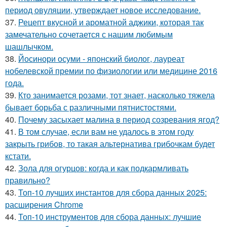
период овуляции, утверждает новое исследование.
37.
Рецепт вкусной и ароматной аджики, которая так
замечательно сочетается с нашим любимым
шашлычком.
38.
Йосинори осуми - японский биолог, лауреат
нобелевской премии по физиологии или медицине 2016
года.
39.
Кто занимается розами, тот знает, насколько тяжела
бывает борьба с различными пятнистостями.
40.
Почему засыхает малина в период созревания ягод?
41.
В том случае, если вам не удалось в этом году
закрыть грибов, то такая альтернатива грибочкам будет
кстати.
42.
Зола для огурцов: когда и как подкармливать
правильно?
43.
Топ-10 лучших инстантов для сбора данных 2025:
расширения Chrome
44.
Топ-10 инструментов для сбора данных: лучшие