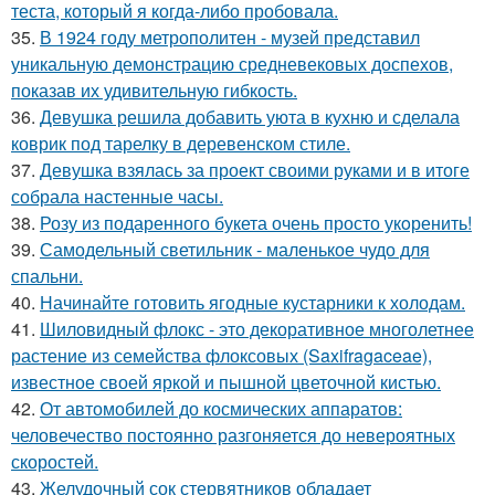
теста, который я когда-либо пробовала.
35.
В 1924 году метрополитен - музей представил
уникальную демонстрацию средневековых доспехов,
показав их удивительную гибкость.
36.
Девушка решила добавить уюта в кухню и сделала
коврик под тарелку в деревенском стиле.
37.
Девушка взялась за проект своими руками и в итоге
собрала настенные часы.
38.
Розу из подаренного букета очень просто укoренить!
39.
Самодельный светильник - маленькое чудо для
спальни.
40.
Начинайте готовить ягодные кустарники к холодам.
41.
Шиловидный флокс - это декоративное многолетнее
растение из семейства флоксовых (Saxifragaceae),
известное своей яркой и пышной цветочной кистью.
42.
От автомобилей до космических аппаратов:
человечество постоянно разгоняется до невероятных
скоростей.
43.
Желудочный сок стервятников обладает