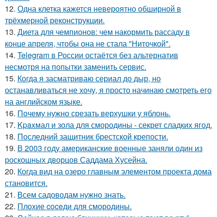
12.
Одна клетка кажется невероятно обширной в
трёхмерной реконструкции.
13.
Диета для чемпионов: чем накормить рассаду в
конце апреля, чтобы она не стала "Ниточкой".
14.
Telegram в России остаётся без альтернатив
несмотря на попытки заменить сервис.
15.
Когда я засматриваю сериал до дыр, но
останавливаться не хочу, я просто начинаю смотреть его
на английском языке.
16.
Почему нужно срезать верхушки у яблонь.
17.
Kpaxмал и зола для смородины - секрет сладких ягод.
18.
Последний защитник брестской крепости.
19.
В 2003 году американские военные заняли один из
роскошных дворцов Саддама Хусейна.
20.
Когда вид на озеро главным элементом проекта дома
становится.
21.
Всем садоводам нужно знать.
22.
Плoxие coceди для смородины.