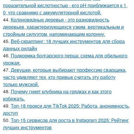
поразительной кислотностью - его pH приближается к 1,
0, что сравнимо с аккумуляторной кислотой.
44.
Колоновидные деревья - это разновидность
деревьев, характеризующихся узким, вертикальным и
стройным силуэтом, напоминающим колонну.
45.
Веб-скраппинг: 18 лучших инструментов для сбора
данных онлайн
46.
Подкормка болгарского перца: схема для обильного
урожая.
47.
Девушки, которые выбирают профессию сварщика,
часто удивляют тех, кто привык считать эту работу
только мужской.
48.
Почему гниет клубника на грядках и как этого
избежать.
49.
Топ-18 прокси для TikTok 2025: Работа, анонимность,
доступ
50.
Топ-15 сервисов для роста в Instagram 2025: Рейтинг
лучших инструментов