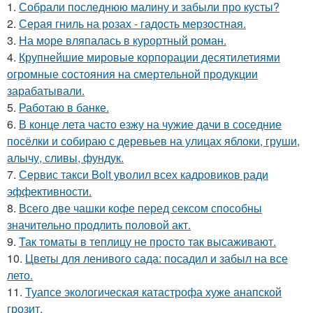
1.
Собрали последнюю малину и забыли про кусты?
2.
Серая гниль на розах - гадость мерзостная.
3.
На море вляпалась в курортный роман.
4.
Крупнейшие мировые корпорации десятилетиями
огромные состояния на смертельной продукции
зарабатывали.
5.
Работаю в банке.
6.
В конце лета часто езжу на чужие дачи в соседние
посёлки и собираю с деревьев на улицах яблоки, груши,
алычу, сливы, фундук.
7.
Сервис такси Bolt уволил всех кадровиков ради
эффективности.
8.
Всего две чашки кофе перед сексом способны
значительно продлить половой акт.
9.
Так томаты в теплицу не просто так высаживают.
10.
Цветы для ленивого сада: посадил и забыл на все
лето.
11.
Туапсе экологическая катастрофа хуже анапской
грозит.