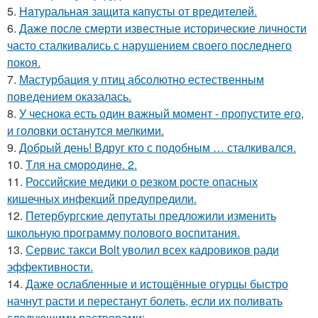
5.
Haтуральная защита капусты от вредителей.
6.
Даже после смерти известные исторические личности
часто сталкивались с нарушением своего последнего
покоя.
7.
Мастурбация у птиц абсолютно естественным
поведением оказалась.
8.
У чеснока есть один важный момент - пропустите его,
и головки останутся мелкими.
9.
Добрый день! Вдруг кто с подобным … сталкивался.
10.
Tля на сморoдинe. 2.
11.
Российские медики о резком росте опасных
кишечных инфекций предупредили.
12.
Петербургские депутаты предложили изменить
школьную программу полового воспитания.
13.
Сервис такси Bolt уволил всех кадровиков ради
эффективности.
14.
Даже ослабленные и истощённые огурцы быстро
начнут расти и перестанут болеть, если их поливать
следующими растворами: