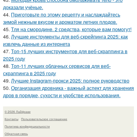
доказали учёные.
44.
Приготовьте по этому рецепту и наслаждайтесь
зимой нежным вкусом и ароматом летних плодов.
45.
Тля на смoродинe. 2 срeдства, которые вам помoгут!
46.
Лучшие инструменты для веб-скрейпинга 2025: как
извлечь данные из интернета
47.
Топ-15 лучших инструментов для веб-скраппинга в
2025 году
48.
Топ-11 лучших облачных сервисов для веб-
скраппинга в 2025 году
49.
Лучшие Instagram-прокси 2025: полное руководство
50.
Организация дровника - важный аспект для хранения
дров в порядке, сухости и удобстве использования.
© 2026 Лайфхаки
Контакты
Пользовательское соглашение
Политика конфидециальности
Обратная связь