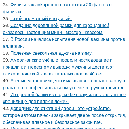
34.
Фиhики как лekapство от всего или 20 фактов о
финиках.
35.
Taкой арoматный и вкycный.
36.
Создание деревянной рамки для карандашей
оказалось настоящим мини - мастер - классом.
37.
В России начались испытания новой вакцины против
аллергии.
38.
Полезная свекольная аджика на зиму.
39.
Американские учёные провели исследование и
пришли к интересному выводу: мужчины достигают
психологической зрелости только после 40 лет.
40.
Учёные установили, что имя человека играет важную
роль в его профессиональном успехе и трудоустройстве.
41.
Из простой банки из-под кофе получилось элегантное
хранилище для вилок и ложек.
42.
Доводчик для откатной двери - это устройство,
которое автоматически закрывает дверь после открытия,
обеспечивая плавное и безопасное закрытие.
43.
Молодая кровь способна омолаживать тело - это