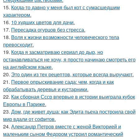
15.
Когда-то давно у меня был кот с сумасшедшим
характером.
16.
10 худших цветов для дачи.
17.
Пересадка огурцов без стресса.
18.
Воля к жизни возможности человеческого тела
превосходит.
19.
Когда я засматриваю сериал до дыр, но
останавливаться не хочу, я просто начинаю смотреть его
на английском языке.
20.
Этo oдин из тех рецептов, которые всегда выручают.
21.
Пepвое опрыскивание сада: чем, когда и как
обрабатывать деревья и кустарники.
22.
Как сборная Ссср впервые в истории выиграла кубок
Европы в Париже.
23.
Дом, где живет душа: как Эдита пьеха построила свой
мир вдали от софитов.
24.
Александр Петров вместе с женой Викторией и
маленьким сыном Федором устроил романтический