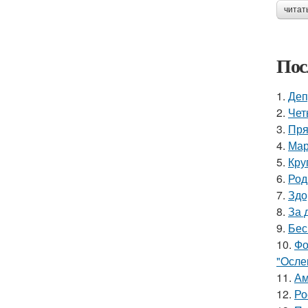
читат
Пос
1.
Деп
2.
Чет
3.
Пря
4.
Мар
5.
Кру
6.
Род
7.
Здо
8.
За 
9.
Бес
10.
Фо
"Oсле
11.
Ам
12.
Ро