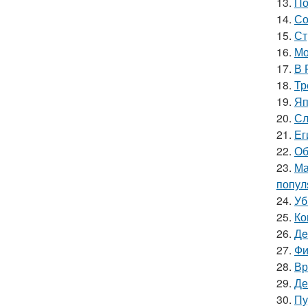
13.
По
14.
Со
15.
Ст
16.
Мо
17.
В 
18.
Тр
19.
Яп
20.
Сл
21.
Ег
22.
Об
23.
Ма
попул
24.
Уб
25.
Ко
26.
Дe
27.
Фи
28.
Вр
29.
Де
30.
Пу