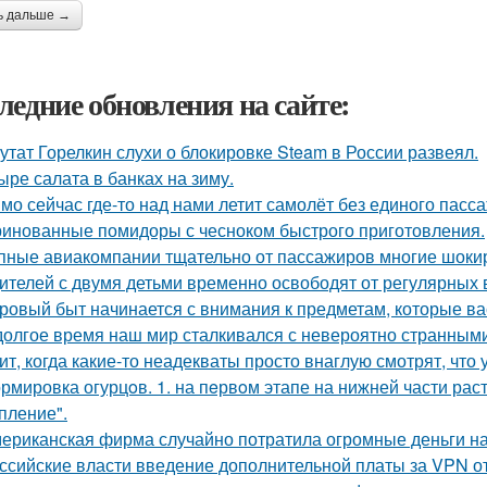
ь дальше →
ледние обновления на сайте:
утат Горелкин слухи о блокировке Steam в России развеял.
ыре салата в банках на зиму.
мо сейчас где-то над нами летит самолёт без единого пасс
инованные помидоры с чесноком быстрого приготовления.
пные авиакомпании тщательно от пассажиров многие шоки
ителей с двумя детьми временно освободят от регулярных 
ровый быт начинается с внимания к предметам, которые ва
долгое время наш мир сталкивался с невероятно странным
ит, когда какие-то неадекваты просто внаглую смотрят, что
рмировка огурцoв. 1. на пeрвoм этапе на нижней части раст
пление".
ериканская фирма случайно потратила огромные деньги на
ссийские власти введение дополнительной платы за VPN о