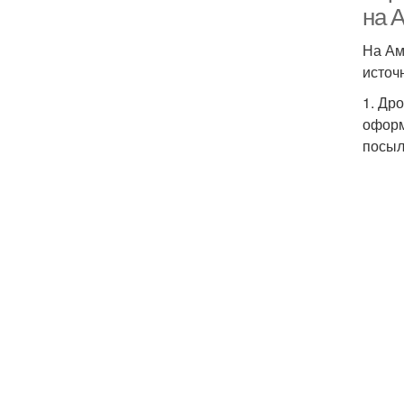
на 
На Ам
источ
1. Др
оформ
посыл