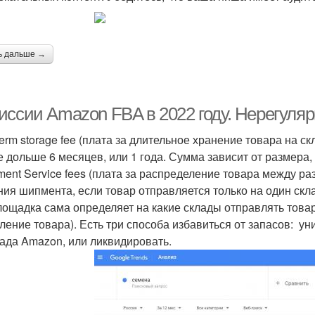
ь дальше →
иссии Amazon FBA в 2022 году. Нерегуля
term storage fee (плата за длительное хранение товара на с
е дольше 6 месяцев, или 1 года. Сумма зависит от размера, 
ment Service fees (плата за распределение товара между р
ния шипмента, если товар отправляется только на один скл
площадка сама определяет на какие склады отправлять товар 
аление товара). Есть три способа избавиться от запасов: у
лада Amazon, или ликвидировать.