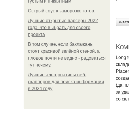
густым и пикантным.
Острый соус к заморозке готов.
Лучшие открытые парсеры 2022
читат
года: что выбрать для своего
проекта
В том случае, если баклажаны
Ком
стоят красивой зелёной стеной, а
Long 
плодов почти не видно - радоваться
склад
тут нечему.
Place
Лучшие альтернативы веб-
созда
скапперов для поиска информации
(да, 
в 2024 году
за уд
со ск