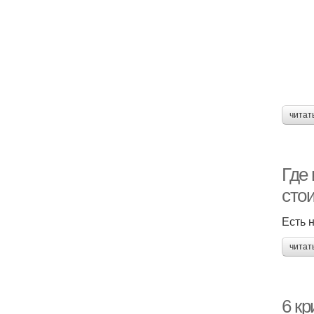
читат
Где 
сто
Есть 
читат
6 к