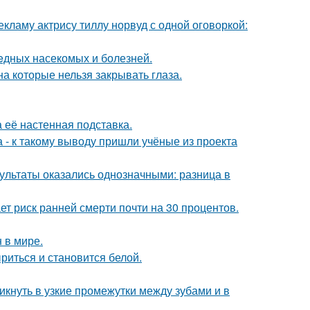
кламу актрису тиллу норвуд с одной оговоркой:
eдных насекомых и болезней.
а которые нельзя закрывать глаза.
а её настенная подставка.
 - к такому выводу пришли учёные из проекта
зультаты оказались однозначными: разница в
т риск ранней смерти почти на 30 процентов.
 в мире.
риться и становится белой.
кнуть в узкие промежутки между зубами и в