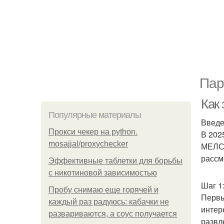
Пар
Как
Популярные материалы
Введ
Прокси чекер на python.
В 202
mosajjal/proxychecker
МЕЛСТ
рассм
Эффективные таблетки для борьбы
с никотиновой зависимостью
Шаг 1
Пробу снимаю еще горячей и
Первы
каждый раз радуюсь: кабачки не
интер
развариваются, а соус получается
развл