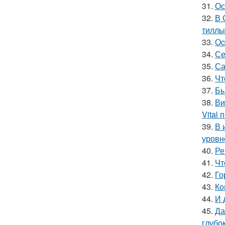
31.
Ос
32.
В 
тиллы
33.
Оc
34.
Се
35.
Са
36.
Чт
37.
Бы
38.
Ви
Vital
39.
В 
уровн
40.
Ре
41.
Чт
42.
Го
43.
Ко
44.
И 
45.
Да
глубо