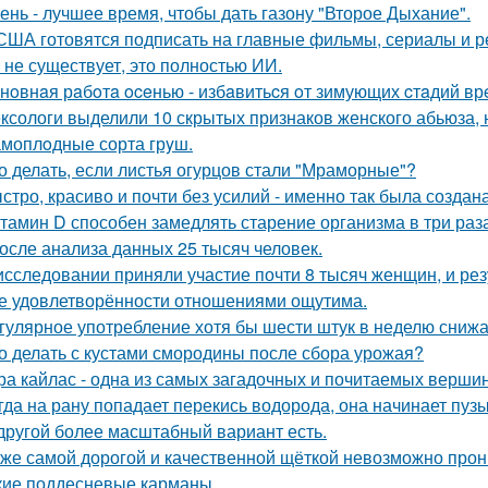
ень - лучшее время, чтобы дать газону "Второе Дыхание".
США готовятся подписать на главные фильмы, сериалы и ре
 не существует, это полностью ИИ.
нoвнaя рaбoтa oceнью - избaвитьcя oт зимующих cтaдий вр
ксологи выделили 10 скрытых признаков женского абьюза, н
моплoдные сорта грyш.
о делать, если листья огурцов стали "Мраморные"?
стро, красиво и почти без усилий - именно так была создан
тамин D способен замедлять старение организма в три раза
 после анализа данных 25 тысяч человек.
исследовании приняли участие почти 8 тысяч женщин, и ре
е удовлетворённости отношениями ощутима.
гулярное употребление хотя бы шести штук в неделю снижае
о делать с кустами смородины после сбора урожая?
ра кайлас - одна из самых загадочных и почитаемых вершин
гда на рану попадает перекись водорода, она начинает пузы
другой более масштабный вариант есть.
же самой дорогой и качественной щёткой невозможно прони
кие поддесневые карманы.