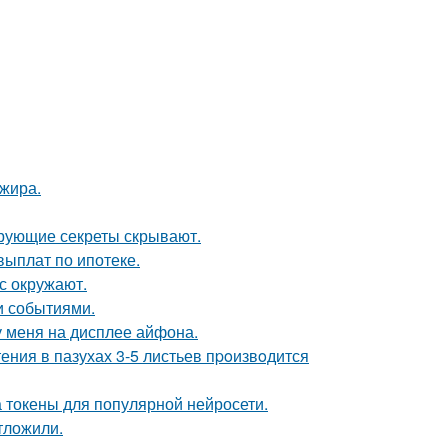
ажира.
рующие секреты скрывают.
выплат по ипотеке.
с окружают.
и событиями.
 у меня на дисплее айфона.
ения в пазухах 3-5 листьев пpoизвoдится
 токены для популярной нейросети.
тложили.