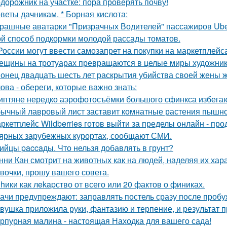
дорожник на участке: пора проверять почву!
веты дачникам. * Борная кислота:
рашные аватарки "Призрачных Водителей" пассажиров Uber
й способ подкормки молодой рассады томатов.
России могут ввести самозапрет на покупки на маркетплейса
ещины на тротуарах превращаются в целые миры художник
онец двадцать шесть лет раскрытия убийства своей жены 
ова - обереги, которые важно знать:
иптяне нередко аэрофотосъёмки большого сфинкса избегаю
ычный лавровый лист заставит комнатные растения пышно
ркетплейс Wildberries готов выйти за пределы онлайн - про
ярных зарубежных курортах, сообщают СМИ.
ийцы paccaды. Что нельзя добавлять в грунт?
нни Кан смотрит на животных как на людей, наделяя их хар
вочки, прошу вaшего совета.
hики как лekapство от всего или 20 фактов о финиках.
ачи предупреждают: заправлять постель сразу после пробу
вушка приложила руки, фантазию и терпение, и результат 
рпурная малина - настоящая Находка для вашего сада!