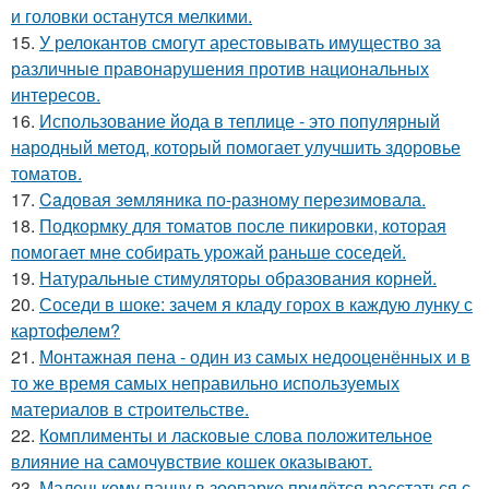
и головки останутся мелкими.
15.
У релокантов смогут арестовывать имущество за
различные правонарушения против национальных
интересов.
16.
Использование йода в теплице - это популярный
народный метод, который помогает улучшить здоровье
томатов.
17.
Caдовая зeмляника по-разному перeзимовала.
18.
Подкормку для томатов после пикировки, которая
помогает мне собирать урожай раньше соседей.
19.
Натуральные стимуляторы образования корней.
20.
Соседи в шоке: зачем я кладу горох в каждую лунку с
картофелем?
21.
Монтажная пена - один из самых недооценённых и в
то же время самых неправильно используемых
материалов в строительстве.
22.
Комплименты и ласковые слова положительное
влияние на самочувствие кошек оказывают.
23.
Маленькому панчу в зоопарке придётся расстаться с