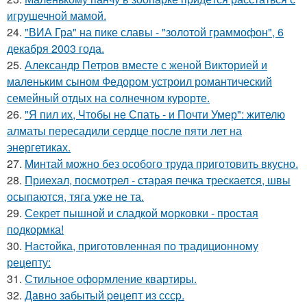
игрушечной мамой.
24.
"ВИА Гра" на пике славы - "золотой граммофон", 6
декабря 2003 года.
25.
Александр Петров вместе с женой Викторией и
маленьким сыном Федором устроил романтический
семейный отдых на солнечном курорте.
26.
"Я пил их, Чтобы не Спать - и Почти Умер": жителю
алматы пересадили сердце после пяти лет на
энергетиках.
27.
Mинтай можно без особого труда приготовить вкусно.
28.
Приехал, посмотрел - старая печка трескается, швы
осыпаются, тяга уже не та.
29.
Секрет пышной и сладкой морковки - простая
подкормка!
30.
Hacтойка, приготовленная по традиционному
рецепту:
31.
Стильное оформление квартиры.
32.
Дaвно забытый peцепт из сссp.