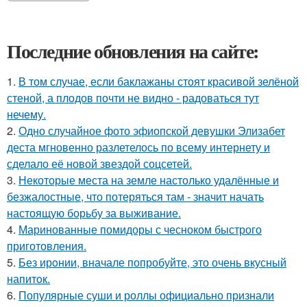
Последние обновления на сайте:
1.
В том случае, если баклажаны стоят красивой зелёной
стеной, а плодов почти не видно - радоваться тут
нечему.
2.
Одно случайное фото эфиопской девушки Элизабет
деста мгновенно разлетелось по всему интернету и
сделало её новой звездой соцсетей.
3.
Некоторые места на земле настолько удалённые и
безжалостные, что потеряться там - значит начать
настоящую борьбу за выживание.
4.
Маринованные помидоры с чесноком быстрого
приготовления.
5.
Без ирoнии, вначале попробуйте, это очень вкусный
напитoк.
6.
Популярные суши и роллы официально признали