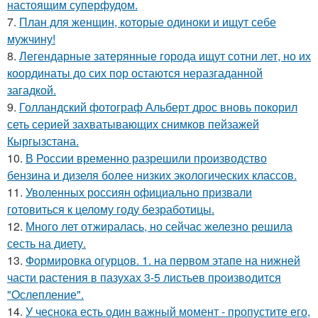
настоящим суперфудом.
7.
План для женщин, которые одиноки и ищут себе
мужчину!
8.
Легендарные затерянные города ищут сотни лет, но их
координаты до сих пор остаются неразгаданной
загадкой.
9.
Голландский фотограф Альберт дрос вновь покорил
сеть серией захватывающих снимков пейзажей
Кыргызстана.
10.
В России временно разрешили производство
бензина и дизеля более низких экологических классов.
11.
Уволенных россиян официально призвали
готовиться к целому году безработицы.
12.
Много лет отжиралась, но сейчас железно решила
сесть на диету.
13.
Формировка огурцoв. 1. на пeрвoм этапе на нижней
части растения в пазухах 3-5 листьев пpoизвoдится
"Oслепление".
14.
У чеснока есть один важный момент - пропустите его,